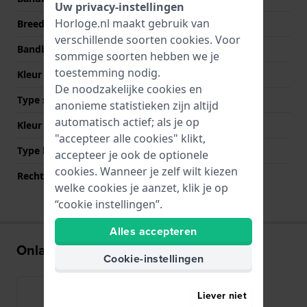
Uw privacy-instellingen
Horloge.nl maakt gebruik van
Breedte bandaanzet
15 mm
verschillende soorten
cookies
. Voor
Bandbreedte bij sluiting
18.5 mm
sommige soorten hebben we je
toestemming nodig.
Kleur Band
Zwart
De noodzakelijke cookies en
Type sluiting
Sieraadsluiting
anonieme statistieken zijn altijd
automatisch actief; als je op
Kleur sluiting
Zwart
"accepteer alle cookies" klikt,
Type bevestiging
Bandpennen
accepteer je ook de optionele
cookies. Wanneer je zelf wilt kiezen
Rechte bandaanzet
Nee
welke cookies je aanzet, klik je op
“cookie instellingen”.
Alles accepteren
Onlangs bekeken
Cookie-instellingen
Liever niet