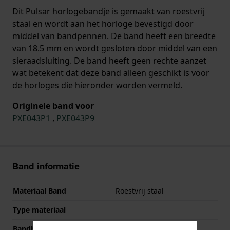
Dit Pulsar horlogebandje is gemaakt van roestvrij
staal en wordt aan het horloge bevestigd door
middel van bandpennen. De band heeft een breedte
van 18.5 mm en wordt gesloten door middel van een
sieraadsluiting. De band heeft geen rechte aanzet
wat betekent dat deze band alleen geschikt is voor
de horloges die hieronder worden vermeld.
Originele band voor
PXE043P1
,
PXE043P9
Band informatie
Materiaal Band
Roestvrij staal
Type materiaal
Bandbreedte
18.5 mm