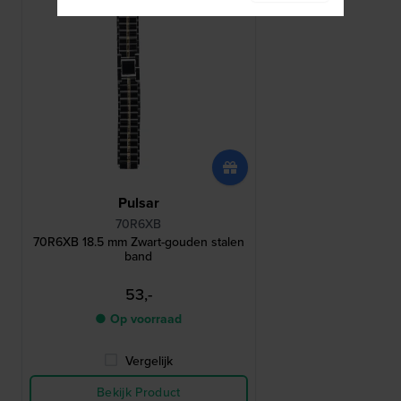
Pulsar
70R6XB
70R6XB 18.5 mm Zwart-gouden stalen
band
53,-
● Op voorraad
Vergelijk
Bekijk Product