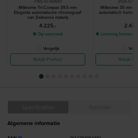
7765-ST-60651
2125-STS-
Millesime Tri-Compax 39.5 mm
Millesime 35 mm El
Elegante automatische chronograaf
automatisch horlog
van Zwitserse makelij
4.225,-
2.425
● Op voorraad
● Levering binnen 3
Vergelijk
Verge
Bekijk Product
Bekijk Pr
Specificaties
Functies
Algemene informatie
EAN
7611784054481