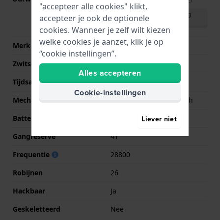
"accepteer alle cookies" klikt,
Download handleiding
accepteer je ook de optionele
(English)
cookies. Wanneer je zelf wilt kiezen
welke cookies je aanzet, klik je op
Merk uurwerk
Raymond Weil
“cookie instellingen”.
Zwitsers uurwerk
Ja
Alles accepteren
Tijdsaanduiding
Analoog
Cookie-instellingen
Mechanisme
Mechanisch automatisch
Batterij
No battery needed
Liever niet
Gangreserve
41
Frequentie
28800
Robijnen
26
Hackbaar
Ja
Geskeletteerd
Nee