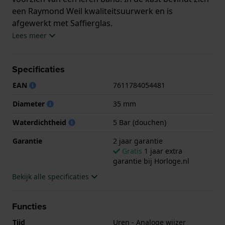
een Raymond Weil kwaliteitsuurwerk en is
afgewerkt met Saffierglas.
Lees meer
Het horloge is 5ATM. Dit betekent dat het horloge
geschikt is om mee te douchen. Verder wordt het
Specificaties
horloge geleverd met 2 jaar garantie.
EAN
7611784054481
.
Diameter
35 mm
Waterdichtheid
5 Bar (douchen)
Garantie
2 jaar garantie
Gratis
1 jaar extra
garantie bij Horloge.nl
Bekijk alle specificaties
Functies
Tijd
Uren - Analoge wijzer