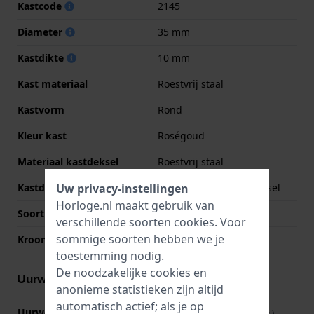
Kastcode
2145
Diameter
35 mm
Kastdikte
10 mm
Kast materiaal
Roestvrij staal
Kastvorm
Rond
Kleur kast
Roségoud
Materiaal kastdeksel
Roestvrij staal
Uw privacy-instellingen
Kastdeksel
Geschroefde achterdeksel
Horloge.nl maakt gebruik van
Soort glas
Saffier
verschillende soorten
cookies
. Voor
sommige soorten hebben we je
Kroon
Trek kroon
toestemming nodig.
De noodzakelijke cookies en
Uurwerk informatie
anonieme statistieken zijn altijd
automatisch actief; als je op
Uurwerk nr.
RW4280
(
Bekijk specificaties
)