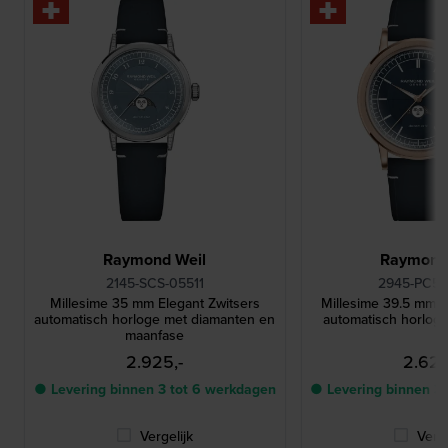
Raymond Weil
Raymond
2145-SCS-05511
2945-PC5-
Millesime 35 mm Elegant Zwitsers
Millesime 39.5 mm E
automatisch horloge met diamanten en
automatisch horlog
maanfase
2.925,-
2.625
● Levering binnen 3 tot 6 werkdagen
● Levering binnen 3
Vergelijk
Verge