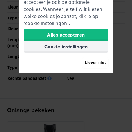
accepteer je ook de optionele
Kleur stiksel
Zwart
cookies. Wanneer je zelf wilt kiezen
welke cookies je aanzet, klik je op
Type sluiting
Geen
“cookie instellingen”.
Kleur sluiting
NVT
Alles accepteren
Lengte band op 12 uur
75 mm
(mm)
Cookie-instellingen
Lengte band op 6 uur (mm)
120 mm
Liever niet
Type bevestiging
Stalen pennen
Rechte bandaanzet
Nee
Onlangs bekeken