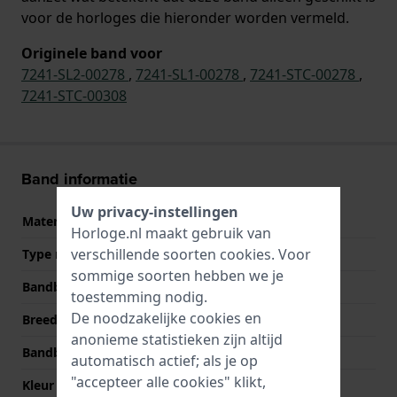
voor de horloges die hieronder worden vermeld.
Originele band voor
7241-SL2-00278
,
7241-SL1-00278
,
7241-STC-00278
,
7241-STC-00308
Band informatie
Uw privacy-instellingen
Materiaal Band
Leer
Horloge.nl maakt gebruik van
verschillende soorten
cookies
. Voor
Type materiaal
Echt krokodillenleer
sommige soorten hebben we je
Bandbreedte
21 mm
toestemming nodig.
De noodzakelijke cookies en
Breedte bandaanzet
21 mm
anonieme statistieken zijn altijd
Bandbreedte bij sluiting
18 mm
automatisch actief; als je op
"accepteer alle cookies" klikt,
Kleur Band
Zwart