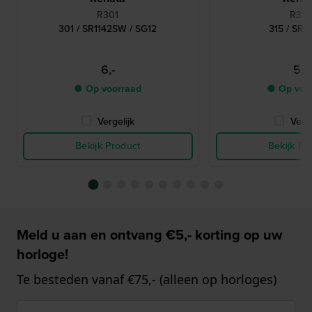
R301
R315
301 / SR1142SW / SG12
315 / SR
6,-
5,-
● Op voorraad
● Op voo
Vergelijk
Verge
Bekijk Product
Bekijk Pr
Meld u aan en ontvang €5,- korting op uw
horloge!
Te besteden vanaf €75,- (alleen op horloges)