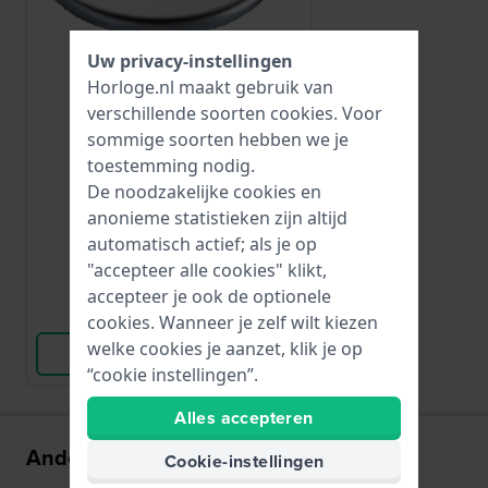
Uw privacy-instellingen
Horloge.nl maakt gebruik van
verschillende soorten
cookies
. Voor
Renata
sommige soorten hebben we je
CR1220
toestemming nodig.
CR1220
De noodzakelijke cookies en
anonieme statistieken zijn altijd
5,-
automatisch actief; als je op
● Op voorraad
"accepteer alle cookies" klikt,
accepteer je ook de optionele
Vergelijk
cookies. Wanneer je zelf wilt kiezen
welke cookies je aanzet, klik je op
Bekijk Product
“cookie instellingen”.
Alles accepteren
Anderen kochten ook
Cookie-instellingen