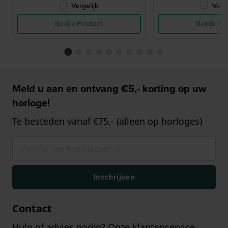
Vergelijk
Verge
Bekijk Product
Bekijk Pr
Meld u aan en ontvang €5,- korting op uw
horloge!
Te besteden vanaf €75,- (alleen op horloges)
Inschrijven
Contact
Hulp of advies nodig? Onze klantenservice