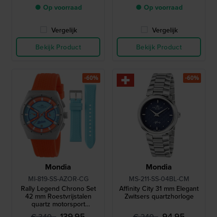
● Op voorraad
● Op voorraad
Vergelijk
Vergelijk
Bekijk Product
Bekijk Product
-60%
-60%
Mondia
Mondia
MI-819-SS-AZOR-CG
MS-211-SS-04BL-CM
Rally Legend Chrono Set
Affinity City 31 mm Elegant
42 mm Roestvrijstalen
Zwitsers quartzhorloge
quartz motorsport
chronograaf met extra band
139,95
94,95
€ 340,-
€ 240,-