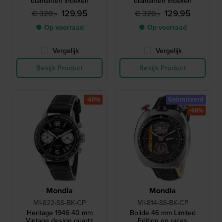
diamanten indexen
diamanten indexen
129,95
129,95
€ 320,-
€ 320,-
● Op voorraad
● Op voorraad
Vergelijk
Vergelijk
Bekijk Product
Bekijk Product
-60%
Gelimiteerd
-60%
Mondia
Mondia
MI-822-SS-BK-CP
MI-814-SS-BK-CP
Heritage 1946 40 mm
Bolide 46 mm Limited
Vintage design quartz
Edition op races