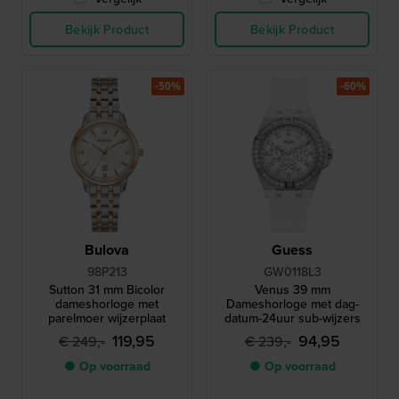
Bekijk Product
Bekijk Product
-50%
-60%
Bulova
Guess
98P213
GW0118L3
Sutton 31 mm Bicolor
Venus 39 mm
dameshorloge met
Dameshorloge met dag-
parelmoer wijzerplaat
datum-24uur sub-wijzers
119,95
94,95
€ 249,-
€ 239,-
● Op voorraad
● Op voorraad