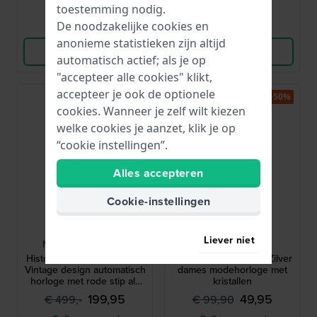
toestemming nodig.
De noodzakelijke cookies en
Vergelijk
Vergelijk
anonieme statistieken zijn altijd
Bekijk Product
Bekijk Product
automatisch actief; als je op
"accepteer alle cookies" klikt,
accepteer je ook de optionele
-60%
-50%
cookies. Wanneer je zelf wilt kiezen
welke cookies je aanzet, klik je op
“cookie instellingen”.
Alles accepteren
Cookie-instellingen
Mondia
Olympic
Liever niet
MH-004-SS-RD-CM
OL26DSS095
History Top Second 38 mm
OL26DSS095 28 mm Zilver
Vintage design automatisch
dames modehorloge met
horloge met rode stip als
kristallen
secondewijzer
199,95
49,95
€ 499,-
€ 99,90