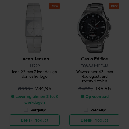
-70%
-60%
Jacob Jensen
Casio Edifice
JJ222
EQW-A1110D-1A
Icon 22 mm Zilver design
Waveceptor 43.1 mm
dameshorloge
Radiogestuurd
roestvrijstalen
quartzhorloge op zonne-
234,95
199,95
€ 795,-
€ 499,-
energie met 24-
uursindicator
● Levering binnen 3 tot 6
● Op voorraad
werkdagen
Vergelijk
Vergelijk
Bekijk Product
Bekijk Product