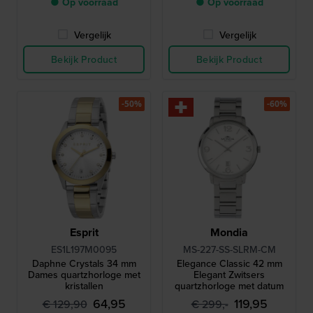
● Op voorraad
● Op voorraad
Vergelijk
Vergelijk
Bekijk Product
Bekijk Product
-50%
-60%
Esprit
Mondia
ES1L197M0095
MS-227-SS-SLRM-CM
Daphne Crystals 34 mm
Elegance Classic 42 mm
Dames quartzhorloge met
Elegant Zwitsers
kristallen
quartzhorloge met datum
64,95
119,95
€ 129,90
€ 299,-