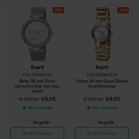
-50%
-50%
Esprit
Esprit
ES1L189M0065
ES1L083M0025
Betty 38 mm Zilver
Charm 26 mm Goud Dames
dameshorloge met dag-
Quartzhorloge
datum
69,95
69,95
€ 139,90
€ 139,90
● Op voorraad
● Op voorraad
Vergelijk
Vergelijk
Bekijk Product
Bekijk Product