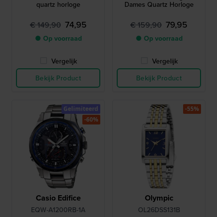
quartz horloge
Dames Quartz Horloge
74,95
79,95
€ 149,90
€ 159,90
● Op voorraad
● Op voorraad
Vergelijk
Vergelijk
Bekijk Product
Bekijk Product
Gelimiteerd
-55%
-60%
Casio Edifice
Olympic
EQW-A1200RB-1A
OL26DSS131B