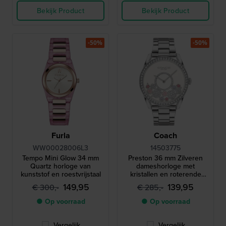
Bekijk Product
Bekijk Product
-50%
-50%
Furla
Coach
WW00028006L3
14503775
Tempo Mini Glow 34 mm
Preston 36 mm Zilveren
Quartz horloge van
dameshorloge met
kunststof en roestvrijstaal
kristallen en roterende
bloem wijzerplaat
149,95
139,95
€ 300,-
€ 285,-
● Op voorraad
● Op voorraad
Vergelijk
Vergelijk