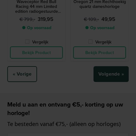
Waveceptor Red Bull
Oregon 21 mm Rechthoekig
Racing 44 mm Limited
quartz dameshorloge
edition radiogestuurde
quartz-chronograaf op
319,95
49,95
€ 799,-
€ 109,-
zonne-energie met kompas
en wereldtijd
● Op voorraad
● Op voorraad
Vergelijk
Vergelijk
Bekijk Product
Bekijk Product
« Vorige
Volgende »
Meld u aan en ontvang €5,- korting op uw
horloge!
Te besteden vanaf €75,- (alleen op horloges)