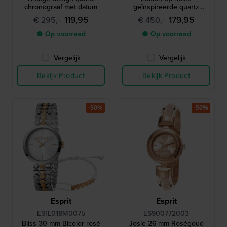
chronograaf met datum
geïnspireerde quartz
stierenkop chronograaf met
119,95
179,95
€ 295,-
€ 450,-
datum
● Op voorraad
● Op voorraad
Vergelijk
Vergelijk
Bekijk Product
Bekijk Product
-50%
-50%
Esprit
Esprit
ES1L018M0075
ES900772003
Bliss 30 mm Bicolor rosé
Josie 26 mm Roségoud