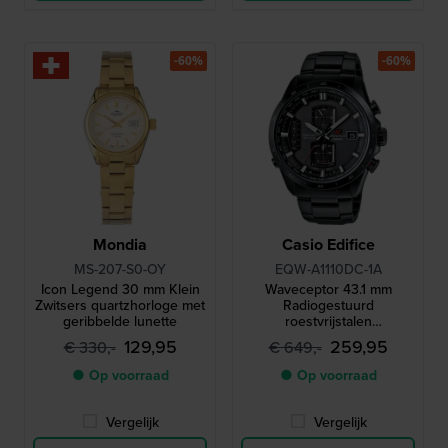
-60%
-60%
Mondia
Casio Edifice
MS-207-S0-OY
EQW-A1110DC-1A
Icon Legend 30 mm Klein
Waveceptor 43.1 mm
Zwitsers quartzhorloge met
Radiogestuurd
geribbelde lunette
roestvrijstalen
quartzhorloge op zonne-
129,95
259,95
€ 330,-
€ 649,-
energie met 24-
uursindicator
● Op voorraad
● Op voorraad
Vergelijk
Vergelijk