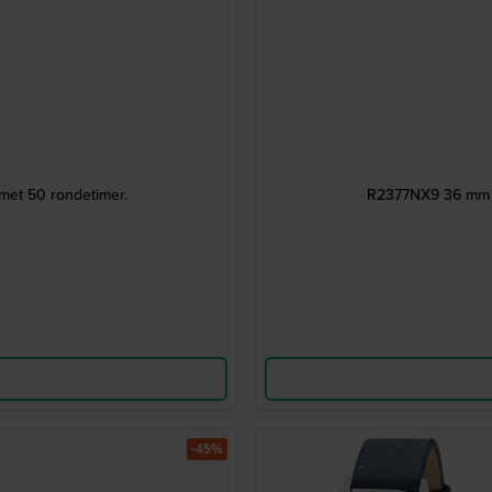
met 50 rondetimer.
R2377NX9 36 mm A
-45%