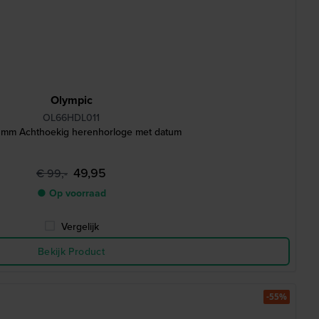
Olympic
OL66HDL011
0 mm Achthoekig herenhorloge met datum
49,95
€ 99,-
● Op voorraad
Vergelijk
Bekijk Product
-55%