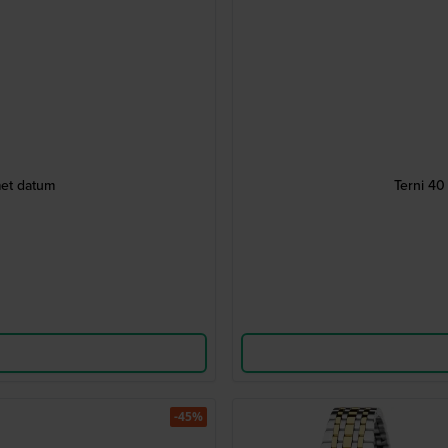
et datum
Terni 4
-45%