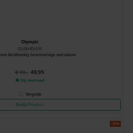
Olympic
OL66HDL011
0 mm Achthoekig herenhorloge met datum
49,95
€ 99,-
● Op voorraad
Vergelijk
Bekijk Product
-35%