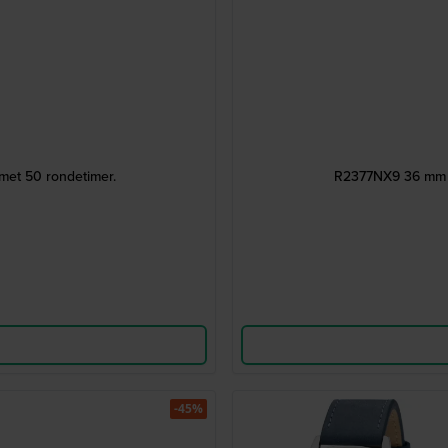
met 50 rondetimer.
R2377NX9 36 mm A
-45%