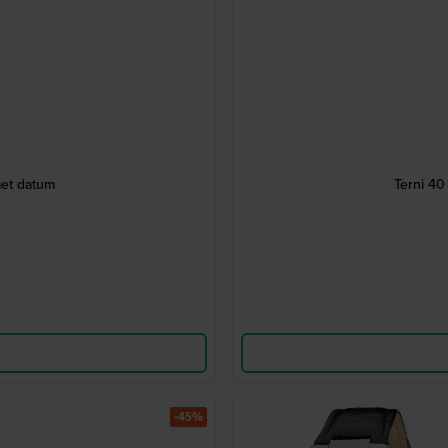
et datum
Terni 4
-45%