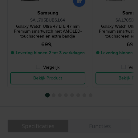
Samsung
Samsu
SA.L705BUBS.L64
SA.L705BU
Galaxy Watch Ultra 47 LTE 47 mm
Galaxy Watch Ultr
Premium smartwatch met AMOLED-
Premium smartwatc
touchscreen en extra bandje
touchscreen en e
699,-
699,
● Levering binnen 2 tot 3 werkdagen
● Levering binnen 2
Vergelijk
Verge
Bekijk Product
Bekijk Pr
Specificaties
Functies