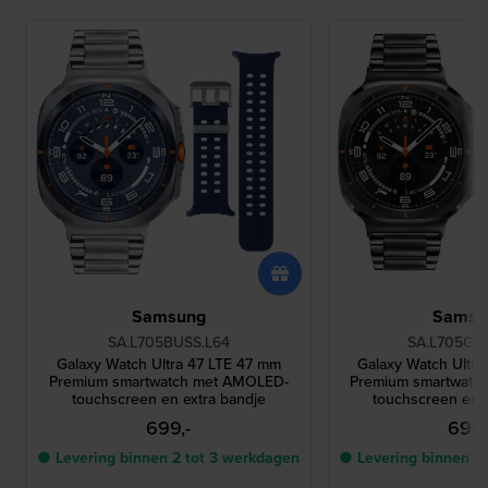
Samsung
Samsu
SA.L705BUSS.L64
SA.L705GU
Galaxy Watch Ultra 47 LTE 47 mm
Galaxy Watch Ultr
Premium smartwatch met AMOLED-
Premium smartwatc
touchscreen en extra bandje
touchscreen en e
699,-
699,
● Levering binnen 2 tot 3 werkdagen
● Levering binnen 2