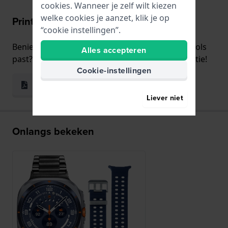
cookies. Wanneer je zelf wilt kiezen
welke cookies je aanzet, klik je op
Print & Pas
“cookie instellingen”.
Benieuwd hoe het horloge qua formaat om je pols
Alles accepteren
past? Gebruik dan de handige print en pas functie!
Cookie-instellingen
Print & Pas
Liever niet
Onlangs bekeken