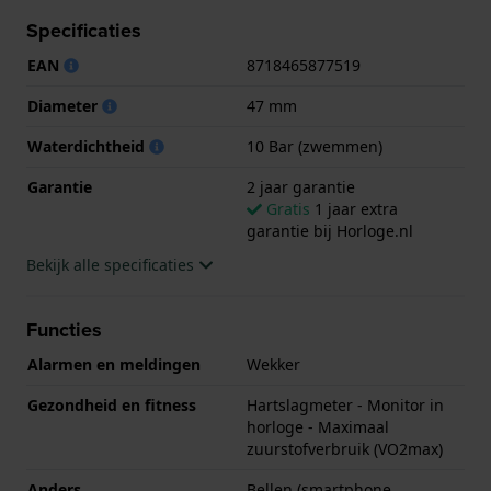
geschikt is om mee te zwemmen. Verder wordt het
Specificaties
horloge geleverd met 2 jaar garantie.
EAN
8718465877519
.
Diameter
47 mm
Waterdichtheid
10 Bar (zwemmen)
Garantie
2 jaar garantie
Gratis
1 jaar extra
garantie bij Horloge.nl
Bekijk alle specificaties
Functies
Alarmen en meldingen
Wekker
Gezondheid en fitness
Hartslagmeter - Monitor in
horloge - Maximaal
zuurstofverbruik (VO2max)
Anders
Bellen (smartphone