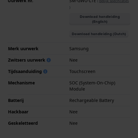
Uurwerk nr.
SM-GWU-LTE
(
Bekijk specificaties
)
Download handleiding
(English)
Download handleiding (Dutch)
Merk uurwerk
Samsung
Zwitsers uurwerk
Nee
Tijdsaanduiding
Touchscreen
Mechanisme
SOC (System-On-Chip)
Module
Batterij
Rechargeable Battery
Hackbaar
Nee
Geskeletteerd
Nee