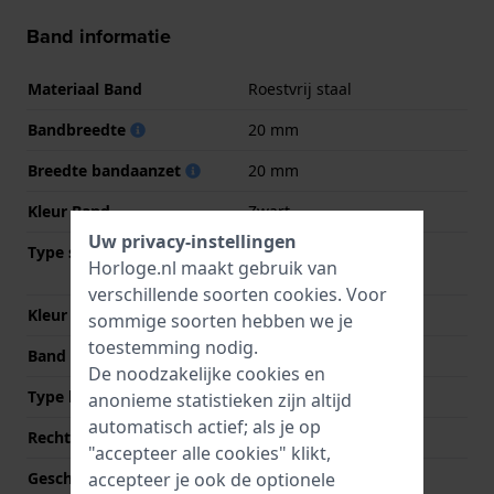
Band informatie
Materiaal Band
Roestvrij staal
Bandbreedte
20 mm
Breedte bandaanzet
20 mm
Kleur Band
Zwart
Uw privacy-instellingen
Type sluiting
Vouwsluiting met
Horloge.nl maakt gebruik van
drukknoppen
verschillende soorten
cookies
. Voor
Kleur sluiting
Zwart
sommige soorten hebben we je
toestemming nodig.
Band op maat gemaakt?
Ja
De noodzakelijke cookies en
Type bevestiging
Quick release pushpins
anonieme statistieken zijn altijd
automatisch actief; als je op
Rechte bandaanzet
Nee
"accepteer alle cookies" klikt,
accepteer je ook de optionele
Geschikt voor polsomtrek
140 mm - 230 mm