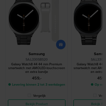
Samsung
Samsu
SA.L330SBS20
SA.L330G
Galaxy Watch8 44 44 mm Premium
Galaxy Watch8 44 
smartwatch met AMOLED-touchscreen
smartwatch met AMO
en extra bandje
en extra b
459,-
459,
● Levering binnen 2 tot 3 werkdagen
● Op voo
Vergelijk
Verge
Bekijk Product
Bekijk Pr