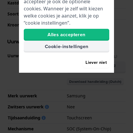
accepteer je ook de optionele
Kastdeksel
Hartslagmeter
cookies. Wanneer je zelf wilt kiezen
Soort glas
Saffier
welke cookies je aanzet, klik je op
“cookie instellingen”.
Kroon
NVT
Alles accepteren
Uurwerk informatie
Cookie-instellingen
Uurwerk nr.
SM-GW8
(
Bekijk specificaties
)
Liever niet
Download handleiding
(English)
Download handleiding (Dutch)
Merk uurwerk
Samsung
Zwitsers uurwerk
Nee
Tijdsaanduiding
Touchscreen
Mechanisme
SOC (System-On-Chip)