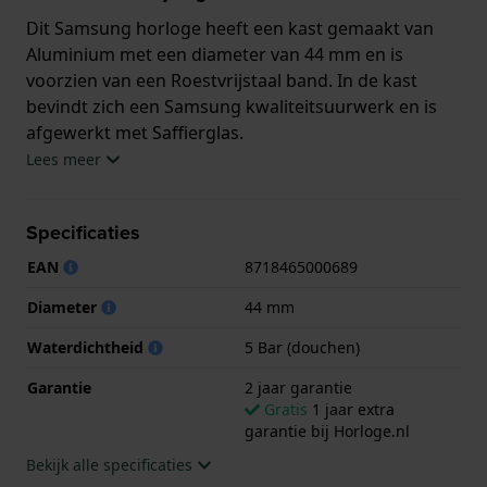
Dit Samsung horloge heeft een kast gemaakt van
Aluminium met een diameter van 44 mm en is
voorzien van een Roestvrijstaal band. In de kast
bevindt zich een Samsung kwaliteitsuurwerk en is
afgewerkt met Saffierglas.
Lees meer
Het horloge is 5ATM. Dit betekent dat het horloge
geschikt is om mee te douchen. Verder wordt het
Specificaties
horloge geleverd met 2 jaar garantie.
EAN
8718465000689
.
Diameter
44 mm
Waterdichtheid
5 Bar (douchen)
Garantie
2 jaar garantie
Gratis
1 jaar extra
garantie bij Horloge.nl
Bekijk alle specificaties