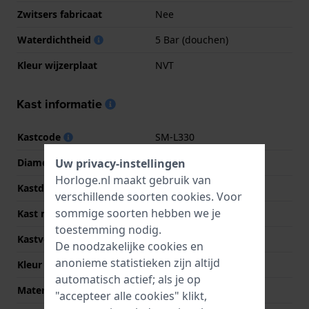
Zwitsers fabricaat
Nee
Waterdichtheid
5 Bar (douchen)
Kleur wijzerplaat
NVT
Kast informatie
Kastcode
SM-L330
Uw privacy-instellingen
Diameter
44 mm
Horloge.nl maakt gebruik van
Kastdikte
8.6 mm
verschillende soorten
cookies
. Voor
sommige soorten hebben we je
Kast materiaal
Aluminium
toestemming nodig.
Kastvorm
Rond
De noodzakelijke cookies en
anonieme statistieken zijn altijd
Kleur kast
Zilver
automatisch actief; als je op
Materiaal kastdeksel
Kunsthars
"accepteer alle cookies" klikt,