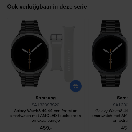
Ook verkrijgbaar in deze serie
Samsung
Samsu
SA.L330SBS20
SA.L330G
Galaxy Watch8 44 44 mm Premium
Galaxy Watch8 44 
smartwatch met AMOLED-touchscreen
smartwatch met AMO
en extra bandje
en extra b
459,-
459,