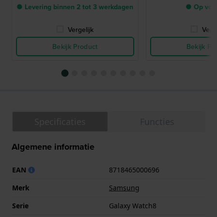
● Levering binnen 2 tot 3 werkdagen
● Op voo
Vergelijk
Verge
Bekijk Product
Bekijk Pr
Specificaties
Functies
Algemene informatie
EAN
8718465000696
Merk
Samsung
Serie
Galaxy Watch8