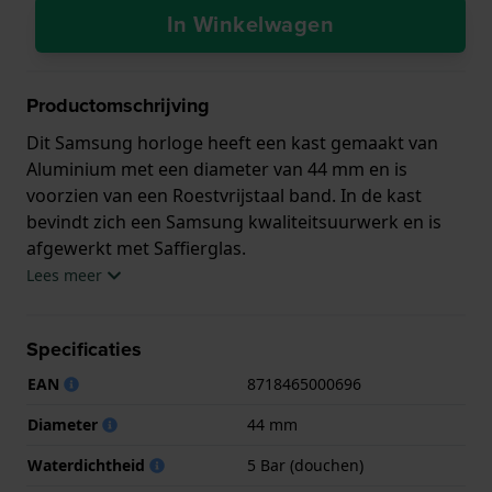
In Winkelwagen
Productomschrijving
Dit Samsung horloge heeft een kast gemaakt van
Aluminium met een diameter van 44 mm en is
voorzien van een Roestvrijstaal band. In de kast
bevindt zich een Samsung kwaliteitsuurwerk en is
afgewerkt met Saffierglas.
Lees meer
Het horloge is 5ATM. Dit betekent dat het horloge
geschikt is om mee te douchen. Verder wordt het
Specificaties
horloge geleverd met 2 jaar garantie.
EAN
8718465000696
.
Diameter
44 mm
Waterdichtheid
5 Bar (douchen)