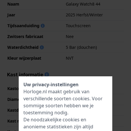
Naam
Galaxy Watch8 44
Jaar
2025 Herfst/Winter
Tijdsaanduiding
Touchscreen
Zwitsers fabricaat
Nee
Waterdichtheid
5 Bar (douchen)
Kleur wijzerplaat
NVT
Kast informatie
Uw privacy-instellingen
Kastcode
SM-L330
Horloge.nl maakt gebruik van
verschillende soorten
cookies
. Voor
Diameter
44 mm
sommige soorten hebben we je
Kastdikte
8.6 mm
toestemming nodig.
De noodzakelijke cookies en
Kast materiaal
Aluminium
anonieme statistieken zijn altijd