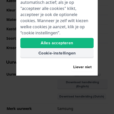
Kastvorm
Rond
automatisch actief; als je op
"accepteer alle cookies" klikt,
Kleur kast
Zilver
accepteer je ook de optionele
Materiaal kastdeksel
Kunsthars
cookies. Wanneer je zelf wilt kiezen
welke cookies je aanzet, klik je op
Kastdeksel
Hartslagmeter
“cookie instellingen”.
Soort glas
Saffier
Alles accepteren
Kroon
NVT
Cookie-instellingen
Uurwerk informatie
Liever niet
Uurwerk nr.
SM-GW8
(
Bekijk specificaties
)
Download handleiding
(English)
Download handleiding (Dutch)
Merk uurwerk
Samsung