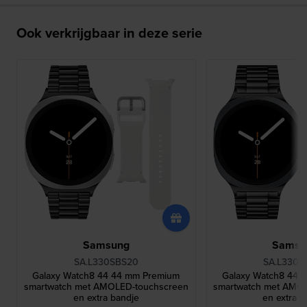
Ook verkrijgbaar in deze serie
Samsung
Samsu
SA.L330SBS20
SA.L330G
Galaxy Watch8 44 44 mm Premium
Galaxy Watch8 44 
smartwatch met AMOLED-touchscreen
smartwatch met AMO
en extra bandje
en extra b