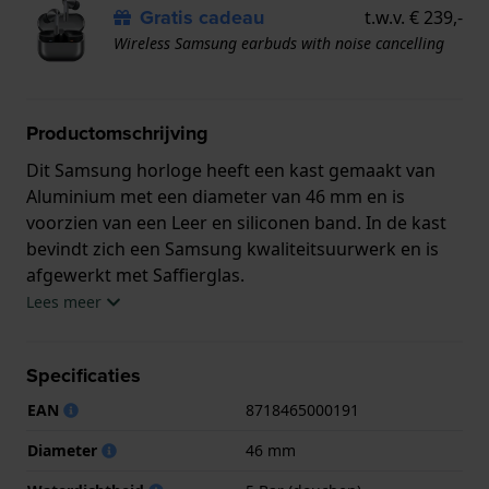
Gratis cadeau
t.w.v. € 239,-
Wireless Samsung earbuds with noise cancelling
Productomschrijving
Dit Samsung horloge heeft een kast gemaakt van
Aluminium met een diameter van 46 mm en is
voorzien van een Leer en siliconen band. In de kast
bevindt zich een Samsung kwaliteitsuurwerk en is
afgewerkt met Saffierglas.
Lees meer
Het horloge is 5ATM. Dit betekent dat het horloge
geschikt is om mee te douchen. Verder wordt het
Specificaties
horloge geleverd met 2 jaar garantie.
EAN
8718465000191
.
Diameter
46 mm