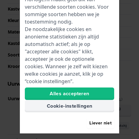
verschillende soorten
cookies
. Voor
Kastvorm
Rond
sommige soorten hebben we je
Kleur kast
Wit
toestemming nodig.
De noodzakelijke cookies en
Materiaal kastdeksel
Kunsthars
anonieme statistieken zijn altijd
Kastdeksel
Hartslagmeter
automatisch actief; als je op
"accepteer alle cookies" klikt,
Soort glas
Saffier
accepteer je ook de optionele
cookies. Wanneer je zelf wilt kiezen
Kroon
NVT
welke cookies je aanzet, klik je op
“cookie instellingen”.
Uurwerk informatie
Alles accepteren
Uurwerk nr.
SM-GW8
(
Bekijk specificaties
)
Cookie-instellingen
Download handleiding
(English)
Liever niet
Download handleiding (Dutch)