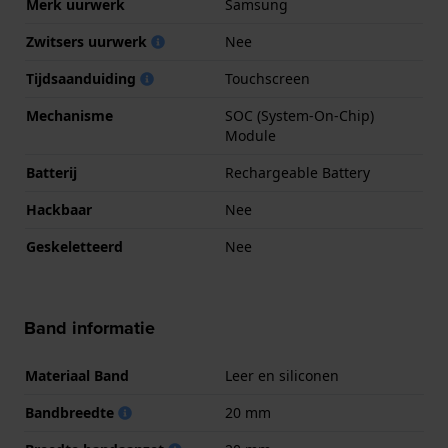
Merk uurwerk
Samsung
Zwitsers uurwerk
Nee
Tijdsaanduiding
Touchscreen
Mechanisme
SOC (System-On-Chip)
Module
Batterij
Rechargeable Battery
Hackbaar
Nee
Geskeletteerd
Nee
Band informatie
Materiaal Band
Leer en siliconen
Bandbreedte
20 mm