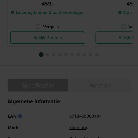
459,-
459,
● Levering binnen 2 tot 3 werkdagen
● Op voo
Vergelijk
Verge
Bekijk Product
Bekijk Pr
Specificaties
Functies
Algemene informatie
EAN
8718465000191
Merk
Samsung