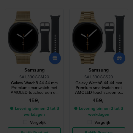
Samsung
Samsung
SA.L330GGM20
SA.L330GGS20
Galaxy Watch8 44 44 mm
Galaxy Watch8 44 44 mm
Premium smartwatch met
Premium smartwatch met
AMOLED-touchscreen en
AMOLED-touchscreen en
extra bandje
extra bandje
459,-
459,-
● Levering binnen 2 tot 3
● Levering binnen 2 tot 3
werkdagen
werkdagen
Vergelijk
Vergelijk
Bekijk Product
Bekijk Product