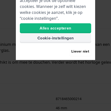
accepteer je ook de optionele
cookies. Wanneer je zelf wilt kiezen
welke cookies je aanzet, klik je op
“cookie instellingen”.
Alles accepteren
Cookie-instellingen
nium met een diameter van 46 mm en is voorzien van een Le
glas.
Liever niet
chikt is om mee te douchen. Verder wordt het horloge gelev
8718465000214
46 mm