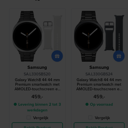
Samsung
Samsung
SA.L330SBS20
SA.L330GBS24
Galaxy Watch8 44 44 mm
Galaxy Watch8 44 44 mm
Premium smartwatch met
Premium smartwatch met
AMOLED-touchscreen en
AMOLED-touchscreen en
extra bandje
extra bandje
459,-
459,-
● Levering binnen 2 tot 3
● Op voorraad
werkdagen
Vergelijk
Vergelijk
Bekijk Product
Bekijk Product