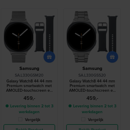
Samsung
Samsung
SA.L330GSM20
SA.L330GSS20
Galaxy Watch8 44 44 mm
Galaxy Watch8 44 44 mm
Premium smartwatch met
Premium smartwatch met
AMOLED-touchscreen en
AMOLED-touchscreen en
extra bandje
extra bandje
459,-
459,-
● Levering binnen 2 tot 3
● Levering binnen 2 tot 3
werkdagen
werkdagen
Vergelijk
Vergelijk
Bekijk Product
Bekijk Product