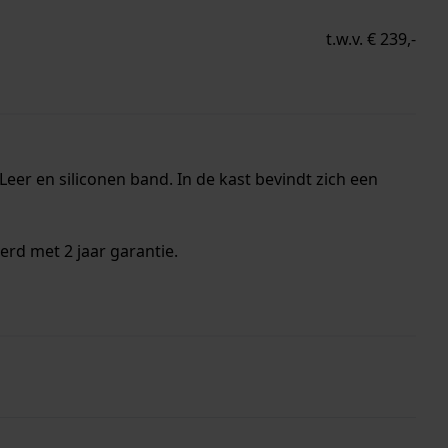
t.w.v. € 239,-
er en siliconen band. In de kast bevindt zich een
erd met 2 jaar garantie.