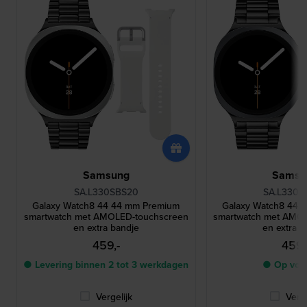
Samsung
Samsu
SA.L330SBS20
SA.L330G
Galaxy Watch8 44 44 mm Premium
Galaxy Watch8 44 
smartwatch met AMOLED-touchscreen
smartwatch met AMO
en extra bandje
en extra b
459,-
459,
● Levering binnen 2 tot 3 werkdagen
● Op voo
Vergelijk
Verge