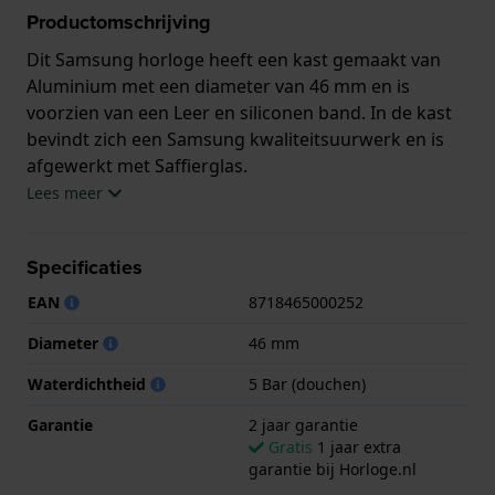
Productomschrijving
Dit Samsung horloge heeft een kast gemaakt van
Aluminium met een diameter van 46 mm en is
voorzien van een Leer en siliconen band. In de kast
bevindt zich een Samsung kwaliteitsuurwerk en is
afgewerkt met Saffierglas.
Lees meer
Het horloge is 5ATM. Dit betekent dat het horloge
geschikt is om mee te douchen. Verder wordt het
Specificaties
horloge geleverd met 2 jaar garantie.
EAN
8718465000252
.
Diameter
46 mm
Waterdichtheid
5 Bar (douchen)
Garantie
2 jaar garantie
Gratis
1 jaar extra
garantie bij Horloge.nl