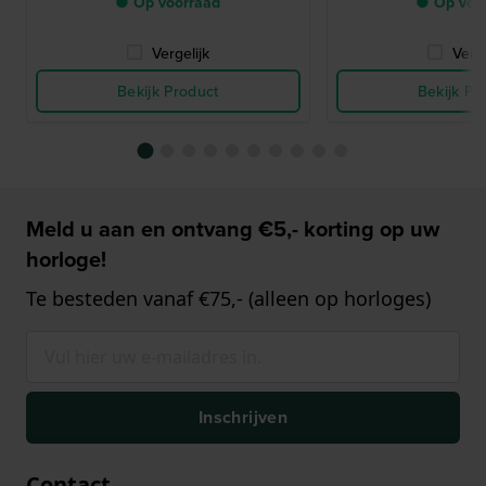
● Op voorraad
● Op voo
Vergelijk
Verge
Bekijk Product
Bekijk Pr
Meld u aan en ontvang €5,- korting op uw
horloge!
Te besteden vanaf €75,- (alleen op horloges)
Inschrijven
Contact