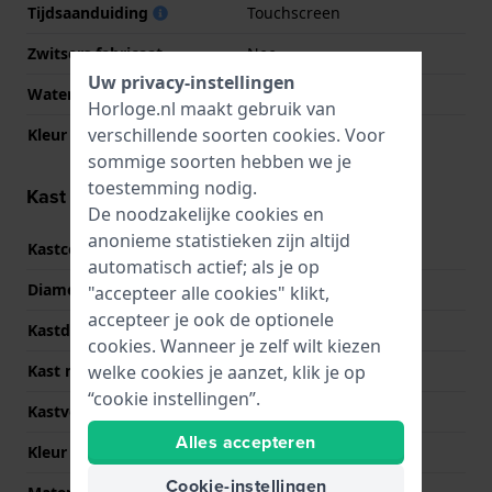
Tijdsaanduiding
Touchscreen
Zwitsers fabricaat
Nee
Uw privacy-instellingen
Waterdichtheid
5 Bar (douchen)
Horloge.nl maakt gebruik van
verschillende soorten
cookies
. Voor
Kleur wijzerplaat
NVT
sommige soorten hebben we je
toestemming nodig.
Kast informatie
De noodzakelijke cookies en
anonieme statistieken zijn altijd
Kastcode
SM-L500
automatisch actief; als je op
Diameter
46 mm
"accepteer alle cookies" klikt,
accepteer je ook de optionele
Kastdikte
10.6 mm
cookies. Wanneer je zelf wilt kiezen
welke cookies je aanzet, klik je op
Kast materiaal
Aluminium
“cookie instellingen”.
Kastvorm
Rond
Alles accepteren
Kleur kast
Zwart
Cookie-instellingen