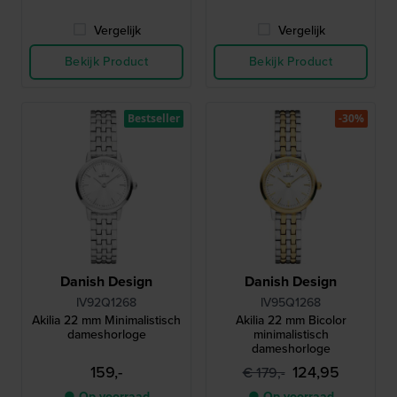
Vergelijk
Vergelijk
Bekijk Product
Bekijk Product
Bestseller
-30%
Danish Design
Danish Design
IV92Q1268
IV95Q1268
Akilia 22 mm Minimalistisch
Akilia 22 mm Bicolor
dameshorloge
minimalistisch
dameshorloge
159,-
124,95
€ 179,-
● Op voorraad
● Op voorraad