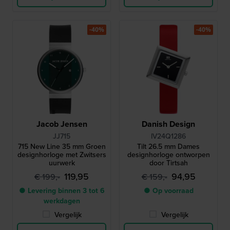
-40%
-40%
Jacob Jensen
Danish Design
JJ715
IV24Q1286
715 New Line 35 mm Groen
Tilt 26.5 mm Dames
designhorloge met Zwitsers
designhorloge ontworpen
uurwerk
door Tirtsah
119,95
94,95
€ 199,-
€ 159,-
● Levering binnen 3 tot 6
● Op voorraad
werkdagen
Vergelijk
Vergelijk