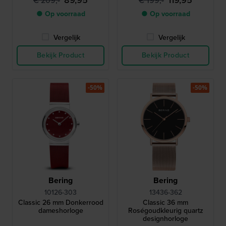
89,95
119,95
€ 209,-
€ 199,-
van de kast
● Op voorraad
● Op voorraad
Vergelijk
Vergelijk
Bekijk Product
Bekijk Product
-50%
-50%
Bering
Bering
10126-303
13436-362
Classic 26 mm Donkerrood
Classic 36 mm
dameshorloge
Roségoudkleurig quartz
designhorloge