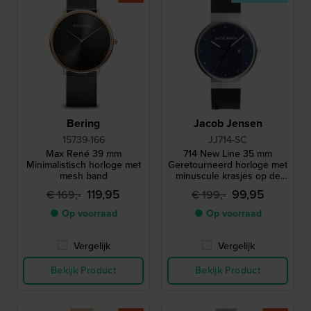
Bering
Jacob Jensen
15739-166
JJ714-SC
Max René 39 mm
714 New Line 35 mm
Minimalistisch horloge met
Geretourneerd horloge met
mesh band
minuscule krasjes op de
achterkant van de kast
119,95
99,95
€ 169,-
€ 199,-
● Op voorraad
● Op voorraad
Vergelijk
Vergelijk
Bekijk Product
Bekijk Product