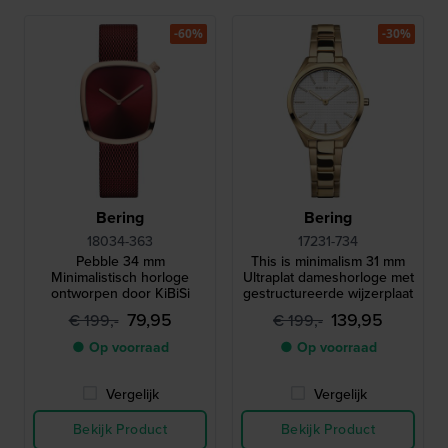
-60%
-30%
Bering
Bering
18034-363
17231-734
Pebble 34 mm
This is minimalism 31 mm
Minimalistisch horloge
Ultraplat dameshorloge met
ontworpen door KiBiSi
gestructureerde wijzerplaat
79,95
139,95
€ 199,-
€ 199,-
● Op voorraad
● Op voorraad
Vergelijk
Vergelijk
Bekijk Product
Bekijk Product