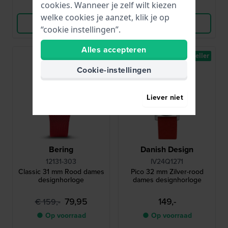
cookies. Wanneer je zelf wilt kiezen
Vergelijk
Vergelijk
welke cookies je aanzet, klik je op
Bekijk Product
Bekijk Product
“cookie instellingen”.
Alles accepteren
-50%
Bestseller
Cookie-instellingen
Liever niet
Bering
Danish Design
12131-303
IV24Q1271
Classic 31 mm Rood dames
Pico 32 mm Zilver-rood
designhorloge
dames designhorloge
79,95
149,-
€ 159,-
● Op voorraad
● Op voorraad