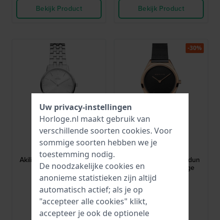
Bekijk Product
Bekijk Product
-30%
Uw privacy-instellingen
Horloge.nl maakt gebruik van
verschillende soorten
cookies
. Voor
Danish Design
Bering
sommige soorten hebben we je
IV92Q1251
17031-166
toestemming nodig.
Akilia 32 mm Zilver dames
Ultra Slim 31 mm Ultradun
De noodzakelijke cookies en
designhorloge
dames designhorloge
anonieme statistieken zijn altijd
149,-
129,95
€ 189,-
automatisch actief; als je op
"accepteer alle cookies" klikt,
● Op voorraad
● Op voorraad
accepteer je ook de optionele