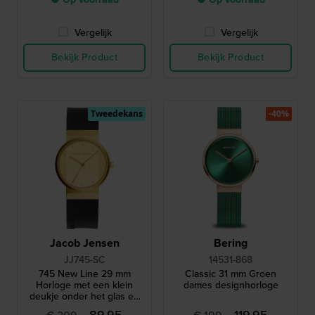
Vergelijk
Vergelijk
Bekijk Product
Bekijk Product
Tweedekans
-40%
Jacob Jensen
Bering
JJ745-SC
14531-868
745 New Line 29 mm
Classic 31 mm Groen
Horloge met een klein
dames designhorloge
deukje onder het glas en
krassen op de achterkant