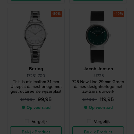
-50%
-40%
Bering
Jacob Jensen
17231-700
JJ725
This is minimalism 31 mm
725 New Line 29 mm Groen
Ultraplat dameshorloge met
dames designhorloge met
gestructureerde wijzerplaat
Zwitsers uurwerk
99,95
119,95
€ 199,-
€ 199,-
● Op voorraad
● Op voorraad
Vergelijk
Vergelijk
Bekijk Product
Bekijk Product