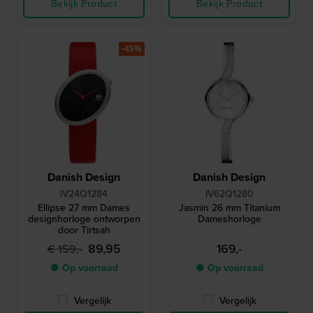
Bekijk Product
Bekijk Product
-45%
Danish Design
Danish Design
IV24Q1284
IV62Q1280
Ellipse 27 mm Dames
Jasmin 26 mm Titanium
designhorloge ontworpen
Dameshorloge
door Tirtsah
89,95
169,-
€ 159,-
● Op voorraad
● Op voorraad
Vergelijk
Vergelijk