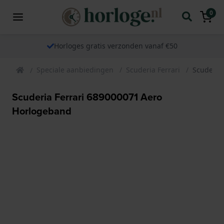
0
Horloges gratis verzonden vanaf €50
Speciale aanbiedingen
Scuderia Ferrari
Scuderia
Scuderia Ferrari 689000071 Aero
Horlogeband