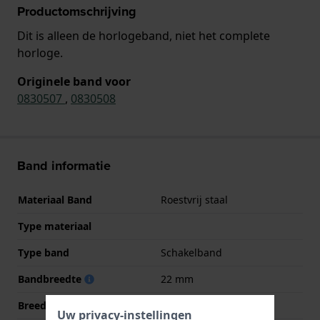
Productomschrijving
Dit is alleen de horlogeband, niet het complete
horloge.
Originele band voor
0830507
,
0830508
Band informatie
Materiaal Band
Roestvrij staal
Type materiaal
Type band
Schakelband
Bandbreedte
22 mm
Breedte bandaanzet
22 mm
Uw privacy-instellingen