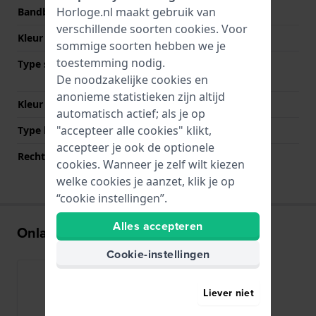
Horloge.nl maakt gebruik van
Bandbreedte bij sluiting
20 mm
verschillende soorten
cookies
. Voor
Kleur Band
Zilver
sommige soorten hebben we je
toestemming nodig.
Type sluiting
Vouwsluiting met
drukknoppen
De noodzakelijke cookies en
anonieme statistieken zijn altijd
Kleur sluiting
Zilver
automatisch actief; als je op
"accepteer alle cookies" klikt,
Type bevestiging
Bandpennen
accepteer je ook de optionele
Rechte bandaanzet
Ja
cookies. Wanneer je zelf wilt kiezen
welke cookies je aanzet, klik je op
“cookie instellingen”.
Alles accepteren
Onlangs bekeken
Cookie-instellingen
Liever niet