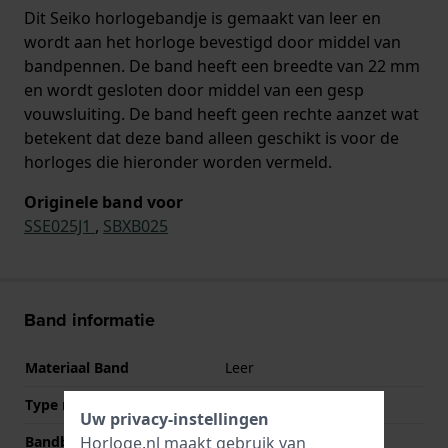
Dit Seiko horlogebandje is gemaakt van leer en
wordt aan het horloge bevestigd door middel van
bandpennen. De band heeft een breedte van 22 mm
en wordt gesloten door middel van een gesp
vouwsluiting. De band heeft geen rechte aanzet wat
betekent dat deze band alleen geschikt is voor de
horloges die hieronder worden vermeld.
Originele band voor
SSE025J1
,
SBXB025
Band informatie
Materiaal Band
Leer
Type materiaal
Echt krokodillenleer
Uw privacy-instellingen
Bandbreedte
22 mm
Horloge.nl maakt gebruik van