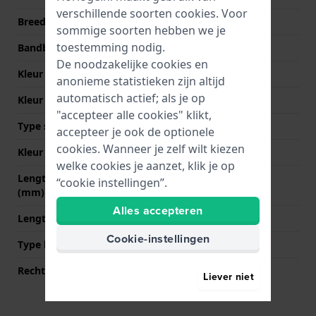
verschillende soorten
cookies
. Voor
Breedte bandaanzet
22 mm
sommige soorten hebben we je
toestemming nodig.
Bandbreedte bij sluiting
20 mm
De noodzakelijke cookies en
Kleur Band
Bruin
anonieme statistieken zijn altijd
automatisch actief; als je op
Kleur stiksel
Bruin
"accepteer alle cookies" klikt,
Type sluiting
Gesp vouwsluiting
accepteer je ook de optionele
cookies. Wanneer je zelf wilt kiezen
Kleur sluiting
Zilver
welke cookies je aanzet, klik je op
Lengte band op 12 uur
70 mm
“cookie instellingen”.
(mm)
Alles accepteren
Lengte band op 6 uur (mm)
140 mm
Cookie-instellingen
Type bevestiging
Bandpennen
Rechte bandaanzet
Nee
Liever niet