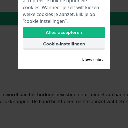
accepteer je ook de optionele
cookies. Wanneer je zelf wilt kiezen
welke cookies je aanzet, klik je op
Plaats in wenslijst
“cookie instellingen”.
Alles accepteren
Cookie-instellingen
Liever niet
al en wordt aan het horloge bevestigd door middel van ban
drukknoppen. De band heeft geen rechte aanzet wat beteken