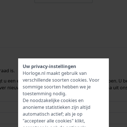
Uw privacy-instellingen
aad is.
Horloge.nl maakt gebruik van
verschillende soorten
cookies
. Voor
ngt u een e-mail zodra we het weer op voorraad hebben. U b
sommige soorten hebben we je
ver nieuwe voorraad. Het wordt onmiddellijk daarna uit on
toestemming nodig.
De noodzakelijke cookies en
anonieme statistieken zijn altijd
automatisch actief; als je op
"accepteer alle cookies" klikt,