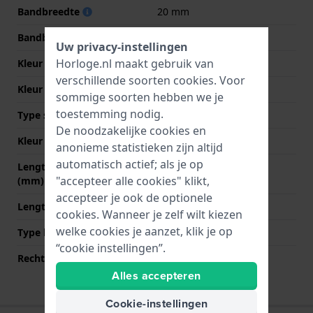
Bandbreedte
20 mm
Bandbreedte bij sluiting
18 mm
Uw privacy-instellingen
Horloge.nl maakt gebruik van
Kleur Band
Bruin
verschillende soorten
cookies
. Voor
Kleur stiksel
Bruin
sommige soorten hebben we je
toestemming nodig.
Type sluiting
Gesp vouwsluiting
De noodzakelijke cookies en
Kleur sluiting
Goud
anonieme statistieken zijn altijd
automatisch actief; als je op
Lengte band op 12 uur
65 mm
"accepteer alle cookies" klikt,
(mm)
accepteer je ook de optionele
Lengte band op 6 uur (mm)
135 mm
cookies. Wanneer je zelf wilt kiezen
welke cookies je aanzet, klik je op
Type bevestiging
Bandpennen
“cookie instellingen”.
Rechte bandaanzet
Ja
Alles accepteren
Cookie-instellingen