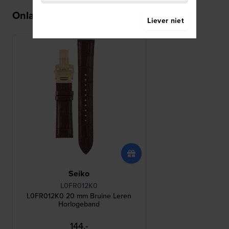
Onlangs bekeken
Liever niet
Seiko
L0FR012K0
L0FR012K0 20 mm Bruine Leren
Horlogeband
144,-