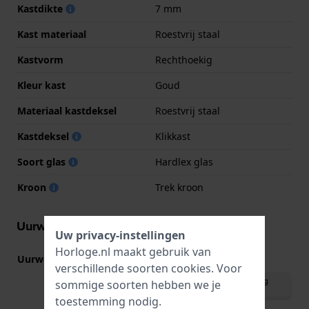
Kastdikte
7 mm
Kast materiaal
Roestvrij staal
Kastvorm
Rechthoekig
Kleur kast
Goud
Materiaal kastdeksel
Roestvrij staal
Kastdeksel
Klikkast
Soort glas
Hardlex glas
Kroon
Trek kroon
Uurwerk informatie
Uw privacy-instellingen
Horloge.nl maakt gebruik van
Uurwerk nr.
4N30
(
Bekijk specificaties
)
verschillende soorten
cookies
. Voor
Download handleiding
sommige soorten hebben we je
(English)
toestemming nodig.