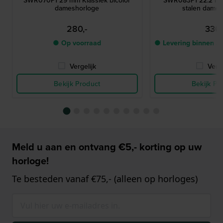
dameshorloge
stalen dame
280,-
330,
● Op voorraad
● Levering binnen 3
Vergelijk
Verge
Bekijk Product
Bekijk Pr
Meld u aan en ontvang €5,- korting op uw
horloge!
Te besteden vanaf €75,- (alleen op horloges)