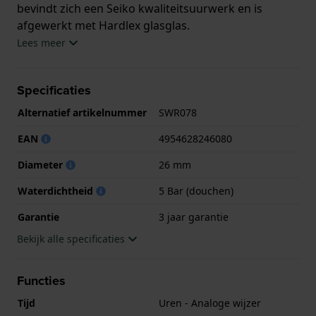
bevindt zich een Seiko kwaliteitsuurwerk en is
afgewerkt met Hardlex glasglas.
Lees meer
Het horloge is 5ATM. Dit betekent dat het horloge
geschikt is om mee te douchen. Verder wordt het
Specificaties
horloge geleverd met 3 jaar garantie.
Alternatief artikelnummer
SWR078
.
EAN
4954628246080
Diameter
26 mm
Waterdichtheid
5 Bar (douchen)
Garantie
3 jaar garantie
Bekijk alle specificaties
Functies
Tijd
Uren - Analoge wijzer