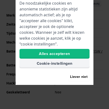
De noodzakelijke cookies en
Download handleiding (Dutch)
anonieme statistieken zijn altijd
automatisch actief; als je op
Merk uurwerk
Seiko
"accepteer alle cookies" klikt,
Zwitsers uurwerk
Nee
accepteer je ook de optionele
cookies. Wanneer je zelf wilt kiezen
Tijdsaanduiding
Analoog
welke cookies je aanzet, klik je op
Mechanisme
Quartz
“cookie instellingen”.
Batterij
Renata R379 379 / SR521SW /
Alles accepteren
SG0 Batterij
Cookie-instellingen
Batterijduur
36 Months Maanden
Frequentie
32768
Liever niet
Hackbaar
Ja
Geskeletteerd
Nee