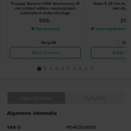
Prospex Samurai 145th Anniversary 41
Seiko 5 38 mm Auto
mm Limited edition roestvrijstalen
met dag-
automatisch duikershorloge
650,-
250,
● Op voorraad
● Levering binnen 3
Vergelijk
Verge
Bekijk Product
Bekijk Pr
Specificaties
Functies
Algemene informatie
EAN
4954628246080