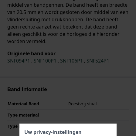
middel van bandpennen. De band heeft een breedte
van 20.5 mm en wordt gesloten door middel van een
vlindersluiting met drukknoppen. De band heeft
geen rechte aanzet wat betekent dat deze band
alleen geschikt is voor de horloges die hieronder
worden vermeld.
Originele band voor
SNF094P1
,
SNF100P1
,
SNF106P1
,
SNF524P1
Band informatie
Materiaal Band
Roestvrij staal
Type materiaal
Type band
Schakelband
Uw privacy-instellingen