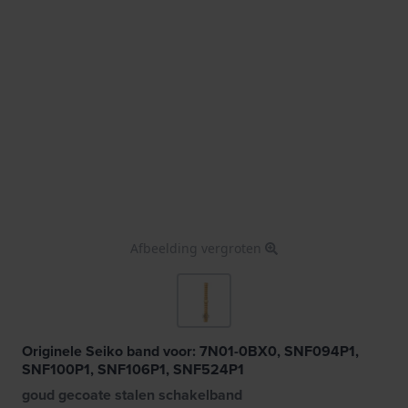
Afbeelding vergroten
Originele Seiko band voor: 7N01-0BX0, SNF094P1,
SNF100P1, SNF106P1, SNF524P1
goud gecoate stalen schakelband