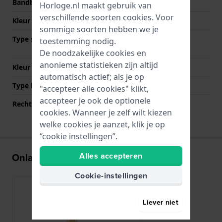
Bandbreedte
20.5 mm
Horloge.nl maakt gebruik van
verschillende soorten
cookies
. Voor
Kleur Band
Goud
sommige soorten hebben we je
Type sluiting
Vlindersluiting met
toestemming nodig.
drukknoppen
De noodzakelijke cookies en
anonieme statistieken zijn altijd
Kleur sluiting
Goud
automatisch actief; als je op
Type bevestiging
Bandpennen
"accepteer alle cookies" klikt,
accepteer je ook de optionele
Rechte bandaanzet
Nee
cookies. Wanneer je zelf wilt kiezen
welke cookies je aanzet, klik je op
“cookie instellingen”.
Alles accepteren
Onlangs bekeken
Cookie-instellingen
Liever niet