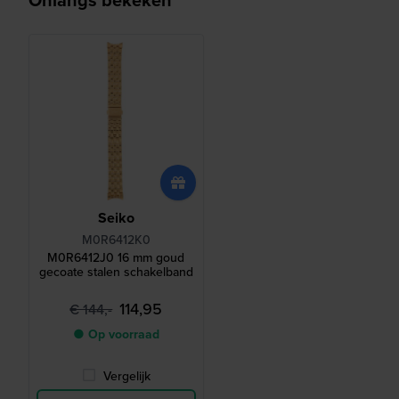
Seiko
M0R6412K0
M0R6412J0 16 mm goud
gecoate stalen schakelband
114,95
€ 144,-
● Op voorraad
Vergelijk