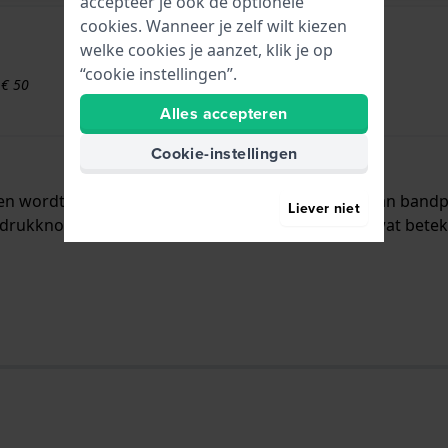
accepteer je ook de optionele
cookies. Wanneer je zelf wilt kiezen
welke cookies je aanzet, klik je op
“cookie instellingen”.
 € 50
Alles accepteren
Cookie-instellingen
al en wordt aan het horloge bevestigd door middel van ban
Liever niet
drukknoppen. De band heeft geen rechte aanzet wat beteken