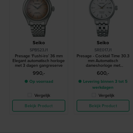
Seiko
Seiko
SPB523J1
SRE017J1
Presage ‘Fushi-iro’ 36 mm
Presage - Cocktail Time 30.3
Elegant automatisch horloge
mm Automatisch
met 3 dagen gangreserve
dameshorloge met
gestructureerde wijzerplaat
990,-
600,-
en diamantenn
● Op voorraad
● Levering binnen 3 tot 5
werkdagen
Vergelijk
Vergelijk
Bekijk Product
Bekijk Product