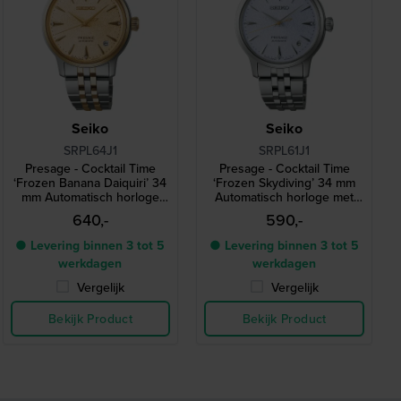
Seiko
Seiko
SRPL64J1
SRPL61J1
Presage - Cocktail Time
Presage - Cocktail Time
‘Frozen Banana Daiquiri’ 34
‘Frozen Skydiving’ 34 mm
mm Automatisch horloge
Automatisch horloge met
met cocktail geïnspireerd
cocktail geïnspireerd
640,-
590,-
ontwerp en 4 diamanten
ontwerp en 4 diamanten
indexen
indexen
● Levering binnen 3 tot 5
● Levering binnen 3 tot 5
werkdagen
werkdagen
Vergelijk
Vergelijk
Bekijk Product
Bekijk Product