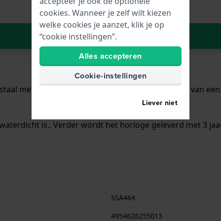
accepteer je ook de optionele
cookies. Wanneer je zelf wilt kiezen
welke cookies je aanzet, klik je op
In Winkelwagen
“cookie instellingen”.
Alles accepteren
Cookie-instellingen
staal met een diameter van 41.8 mm en is voorzien van een R
Liever niet
waterdicht is.. Verder wordt het horloge geleverd met 3 jaa
SSA464
4954628255013