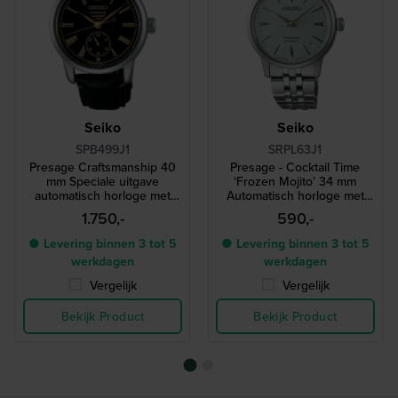
Seiko
Seiko
SPB499J1
SRPL63J1
Presage Craftsmanship 40
Presage - Cocktail Time
mm Speciale uitgave
‘Frozen Mojito’ 34 mm
automatisch horloge met
Automatisch horloge met
unieke ‘Urushi’ lak
cocktail geïnspireerd
1.750,-
590,-
wijzerplaat
ontwerp en 4 diamanten
indexen
● Levering binnen 3 tot 5
● Levering binnen 3 tot 5
werkdagen
werkdagen
Vergelijk
Vergelijk
Bekijk Product
Bekijk Product