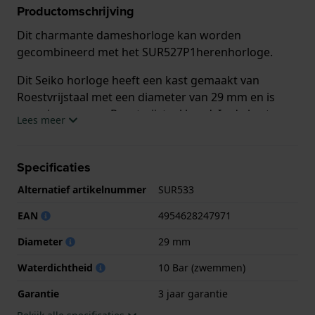
Productomschrijving
Dit charmante dameshorloge kan worden
gecombineerd met het SUR527P1herenhorloge.
Dit Seiko horloge heeft een kast gemaakt van
Roestvrijstaal met een diameter van 29 mm en is
voorzien van een Roestvrijstaal band. In de kast
Lees meer
bevindt zich een Seiko kwaliteitsuurwerk en is
afgewerkt met Saffierglas.
Specificaties
Het horloge is 10ATM. Dit betekent dat het horloge
Alternatief artikelnummer
SUR533
geschikt is om mee te zwemmen. Verder wordt het
horloge geleverd met 3 jaar garantie.
EAN
4954628247971
Diameter
29 mm
.
Waterdichtheid
10 Bar (zwemmen)
Garantie
3 jaar garantie