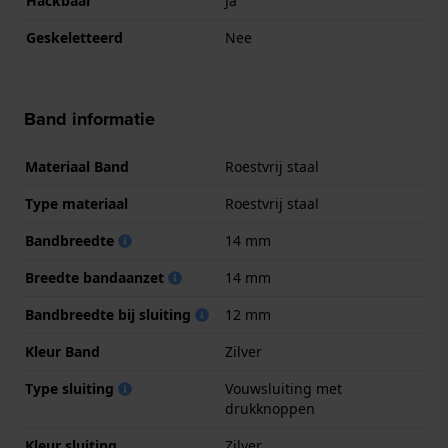
Hackbaar
Ja
Geskeletteerd
Nee
Band informatie
Materiaal Band
Roestvrij staal
Type materiaal
Roestvrij staal
Bandbreedte
14 mm
Breedte bandaanzet
14 mm
Bandbreedte bij sluiting
12 mm
Kleur Band
Zilver
Type sluiting
Vouwsluiting met
drukknoppen
Kleur sluiting
Zilver