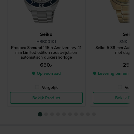
Seiko
Seik
HBB001K1
SNKL48
Prospex Samurai 145th Anniversary 41
Seiko 5 38 mm Auto
mm Limited edition roestvrijstalen
met dag-
automatisch duikershorloge
650,-
250,
● Op voorraad
● Levering binnen 3
Vergelijk
Verge
Bekijk Product
Bekijk Pr