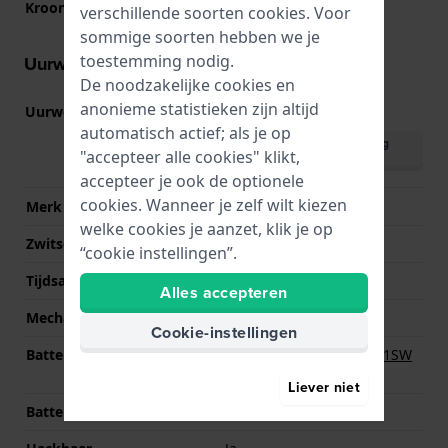
Kroon
Trek kroon
verschillende soorten
cookies
. Voor
sommige soorten hebben we je
toestemming nodig.
Uurwerk informatie
De noodzakelijke cookies en
anonieme statistieken zijn altijd
Uurwerk nr.
6N22
(
Bekijk specificaties
)
automatisch actief; als je op
Download handleiding
"accepteer alle cookies" klikt,
(English)
accepteer je ook de optionele
cookies. Wanneer je zelf wilt kiezen
Merk uurwerk
Seiko
welke cookies je aanzet, klik je op
Zwitsers uurwerk
Nee
“cookie instellingen”.
Tijdsaanduiding
Analoog
Alles accepteren
Mechanisme
Quartz
Cookie-instellingen
Batterij
Renata R364 364 / SR621SW
Batterij
Liever niet
Batterijduur
36 Maanden