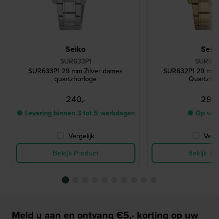
Seiko
Seik
SUR633P1
SUR632
SUR633P1 29 mm Zilver dames
SUR632P1 29 mm
quartzhorloge
Quartzho
240,-
290,
● Levering binnen 3 tot 5 werkdagen
● Op voo
Vergelijk
Verge
Bekijk Product
Bekijk Pr
Meld u aan en ontvang €5,- korting op uw