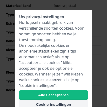
Materiaal Band
Roestvrij staal
Type materiaal
Uw privacy-instellingen
Horloge.nl maakt gebruik van
Extra info
Stainless Steel Bracelet
verschillende soorten
cookies
. Voor
Type band
Schakelband
sommige soorten hebben we je
toestemming nodig.
Bandbreedte
20 mm
De noodzakelijke cookies en
Kleur Band
Zilver
anonieme statistieken zijn altijd
automatisch actief; als je op
Type sluiting
Vouwsluiting met
"accepteer alle cookies" klikt,
drukknoppen
accepteer je ook de optionele
Kleur sluiting
Zilver
cookies. Wanneer je zelf wilt kiezen
welke cookies je aanzet, klik je op
Type bevestiging
Bandpennen
“cookie instellingen”.
Rechte bandaanzet
Nee
Alles accepteren
Cookie-instellingen