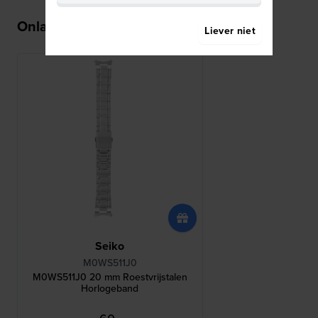
Onlangs bekeken
Liever niet
Seiko
M0WS511J0
M0WS511J0 20 mm Roestvrijstalen
Horlogeband