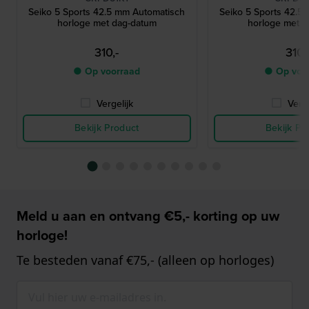
Seiko 5 Sports 42.5 mm Automatisch
Seiko 5 Sports 42.5
horloge met dag-datum
horloge met P
310,-
310,
● Op voorraad
● Op voo
Vergelijk
Verge
Bekijk Product
Bekijk Pr
Meld u aan en ontvang €5,- korting op uw
horloge!
Te besteden vanaf €75,- (alleen op horloges)