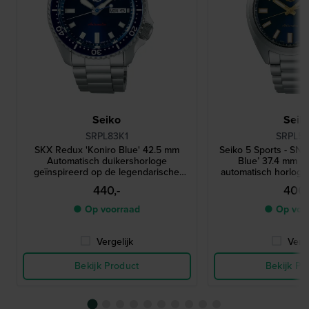
Seiko
Seik
SRPL83K1
SRPL55
SKX Redux 'Koniro Blue' 42.5 mm
Seiko 5 Sports - SNX
Automatisch duikershorloge
Blue’ 37.4 mm Ro
geïnspireerd op de legendarische
automatisch horlog
SKX399 uit 1998
440,-
400,
● Op voorraad
● Op voo
Vergelijk
Verge
Bekijk Product
Bekijk Pr