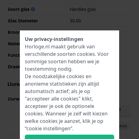
Soort glas
Hardlex glas
Glas Diameter
30.00
Kroon
Trek kroon
Uw privacy-instellingen
Materiaal bezel
Roestvrij staal
Horloge.nl maakt gebruik van
verschillende soorten
cookies
. Voor
Functie bezel
Duiken
sommige soorten hebben we je
Draaiende bezel
Eén richting draaibaar
toestemming nodig.
De noodzakelijke cookies en
Uurwerk informatie
anonieme statistieken zijn altijd
automatisch actief; als je op
"accepteer alle cookies" klikt,
Uurwerk nr.
4R36
(
Bekijk specificaties
)
accepteer je ook de optionele
Download handleiding
cookies. Wanneer je zelf wilt kiezen
(English)
welke cookies je aanzet, klik je op
Download handleiding (Dutch)
“cookie instellingen”.