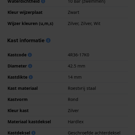
Waterdichtheid
10 Bar (zwemmen)
Kleur wijzerplaat
Zwart
Wijzer kleuren (u,m,s)
Zilver, Zilver, Wit
Kast informatie
Kastcode
4R36-17K0
Diameter
42.5 mm
Kastdikte
14 mm
Kast materiaal
Roestvrij staal
Kastvorm
Rond
Kleur kast
Zilver
Materiaal kastdeksel
Hardlex
Kastdeksel
Geschroefde achterdeksel