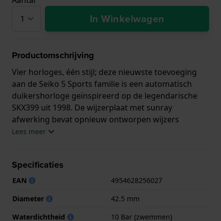
In Winkelwagen
Productomschrijving
Vier horloges, één stijl; deze nieuwste toevoeging
aan de Seiko 5 Sports familie is een automatisch
duikershorloge geïnspireerd op de legendarische
SKX399 uit 1998. De wijzerplaat met sunray
afwerking bevat opnieuw ontworpen wijzers
gebaseerd op het originele design, wat het horloge
Lees meer
een originele en unieke look geeft. De lunette bevat
een retro, glanzend glazen inzetstuk en de nieuw
Specificaties
ontworpen armband met afgeronde schakels
draagt bij aan de verfijnde look en feel van het
EAN
4954628256027
horloge.
Diameter
42.5 mm
Waterdichtheid
10 Bar (zwemmen)