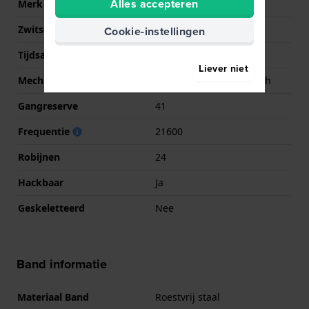
Alles accepteren
Merk uurwerk
Seiko
Zwitsers uurwerk
Nee
Cookie-instellingen
Tijdsaanduiding
Analoog
Liever niet
Mechanisme
Mechanisch automatisch
Gangreserve
41
Frequentie
21600
Robijnen
24
Hackbaar
Ja
Geskeletteerd
Nee
Band informatie
Materiaal Band
Roestvrij staal