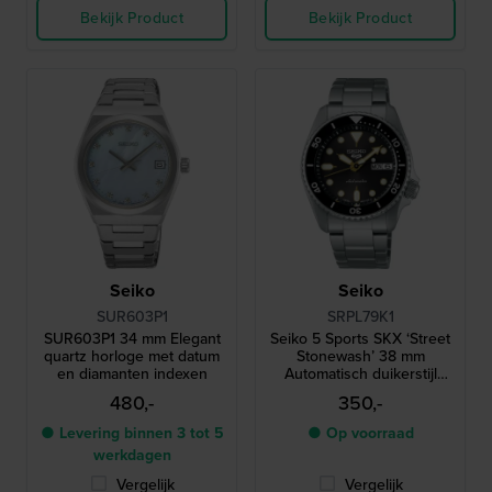
Bekijk Product
Bekijk Product
Seiko
Seiko
SUR603P1
SRPL79K1
SUR603P1 34 mm Elegant
Seiko 5 Sports SKX ‘Street
quartz horloge met datum
Stonewash’ 38 mm
en diamanten indexen
Automatisch duikerstijl
horloge van roestvrij staal
480,-
350,-
● Levering binnen 3 tot 5
● Op voorraad
werkdagen
Vergelijk
Vergelijk