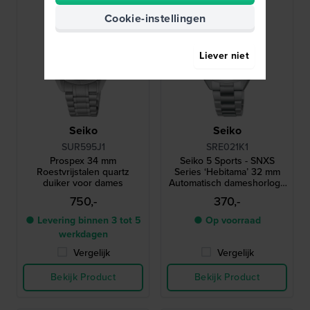
Cookie-instellingen
Liever niet
Seiko
Seiko
SUR595J1
SRE021K1
Prospex 34 mm
Seiko 5 Sports - SNXS
Roestvrijstalen quartz
Series ‘Hebitama’ 32 mm
duiker voor dames
Automatisch dameshorloge
met dag-datum
750,-
370,-
● Levering binnen 3 tot 5
● Op voorraad
werkdagen
Vergelijk
Vergelijk
Bekijk Product
Bekijk Product