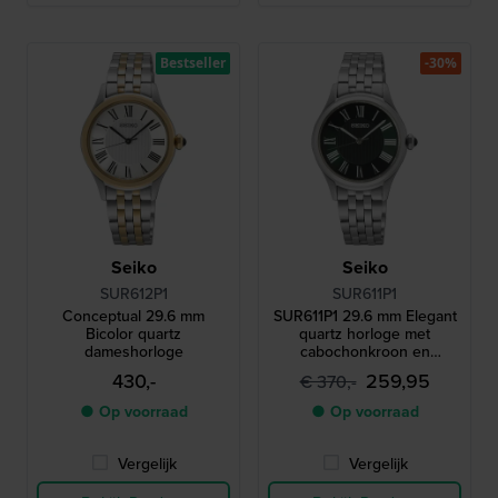
Bestseller
-30%
Seiko
Seiko
SUR612P1
SUR611P1
Conceptual 29.6 mm
SUR611P1 29.6 mm Elegant
Bicolor quartz
quartz horloge met
dameshorloge
cabochonkroon en
Romeinse cijfers
430,-
259,95
€ 370,-
● Op voorraad
● Op voorraad
Vergelijk
Vergelijk