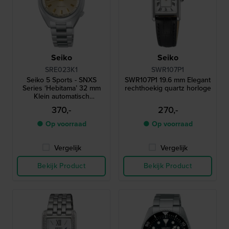
Seiko
Seiko
SRE023K1
SWR107P1
Seiko 5 Sports - SNXS
SWR107P1 19.6 mm Elegant
Series ‘Hebitama’ 32 mm
rechthoekig quartz horloge
Klein automatisch
dameshorloge met dag-
370,-
270,-
datum
● Op voorraad
● Op voorraad
Vergelijk
Vergelijk
Bekijk Product
Bekijk Product