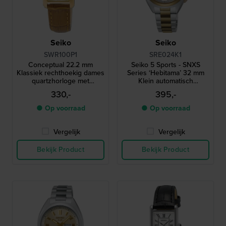
Seiko
Seiko
SWR100P1
SRE024K1
Conceptual 22.2 mm
Seiko 5 Sports - SNXS
Klassiek rechthoekig dames
Series ‘Hebitama’ 32 mm
quartzhorloge met
Klein automatisch
parelmoer wijzerplaat
dameshorloge met dag-
330,-
395,-
datum
● Op voorraad
● Op voorraad
Vergelijk
Vergelijk
Bekijk Product
Bekijk Product