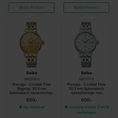
Bekijk Product
Bekijk Product
Seiko
Seiko
SRE018J1
SRE017J1
Presage - Cocktail Time
Presage - Cocktail Time
‘Eggnog’ 30.3 mm
30.3 mm Automatisch
Automatisch dameshorloge
dameshorloge met
met gestructureerde
gestructureerde wijzerplaat
650,-
600,-
wijzerplaat en diamantenn
en diamantenn
● Op voorraad
● Levering binnen 3 tot 5
werkdagen