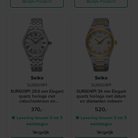
Bekijk Product
Bekijk Product
Seiko
Seiko
SUR609P1
SUR604P1
SUR609P1 29.6 mm Elegant
SUR604P1 34 mm Elegant
quartz horloge met
quartz horloge met datum
cabochonkroon en
en diamanten indexen
Romeinse cijfers
370,-
520,-
● Levering binnen 3 tot 5
● Levering binnen 3 tot 5
werkdagen
werkdagen
Vergelijk
Vergelijk