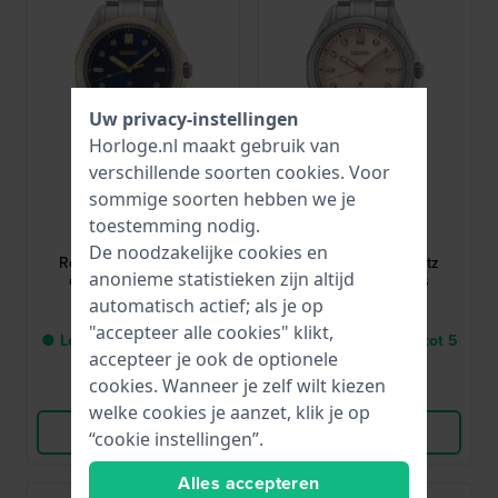
Uw privacy-instellingen
Horloge.nl maakt gebruik van
verschillende soorten
cookies
. Voor
Seiko
Seiko
sommige soorten hebben we je
SUR620J1
SUR597J1
toestemming nodig.
Prospex 34 mm
Prospex 34 mm
De noodzakelijke cookies en
Roestvrijstalen quartz
Roestvrijstalen quartz
anonieme statistieken zijn altijd
duiker voor dames
duiker voor dames
automatisch actief; als je op
1.100,-
750,-
"accepteer alle cookies" klikt,
● Levering binnen 3 tot 5
● Levering binnen 3 tot 5
accepteer je ook de optionele
werkdagen
werkdagen
cookies. Wanneer je zelf wilt kiezen
Vergelijk
Vergelijk
welke cookies je aanzet, klik je op
Bekijk Product
Bekijk Product
“cookie instellingen”.
Alles accepteren