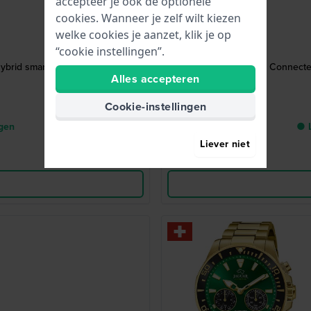
accepteer je ook de optionele
cookies. Wanneer je zelf wilt kiezen
welke cookies je aanzet, klik je op
“cookie instellingen”.
ybrid smartwatch
Hybrid Connecte
Alles accepteren
Cookie-instellingen
agen
● L
Liever niet