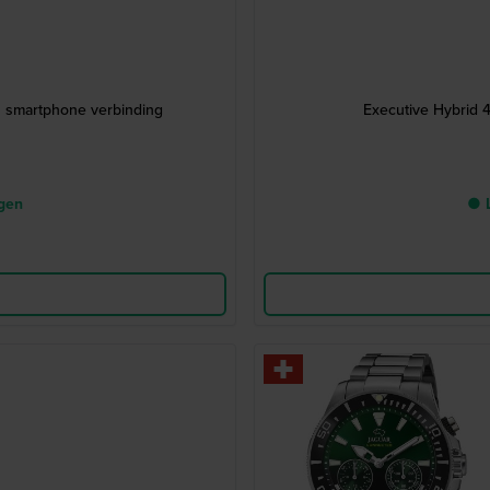
h smartphone verbinding
Executive Hybrid 
agen
● L