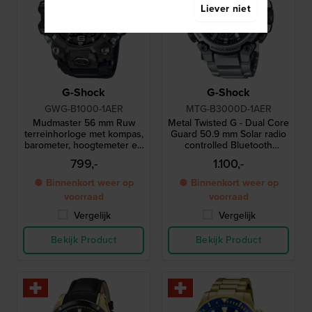
Liever niet
G-Shock
G-Shock
GWG-B1000-1AER
MTG-B3000D-1AER
Mudmaster 56 mm Ruw
Metal Twisted G - Dual Core
terreinhorloge met kompas,
Guard 50.9 mm Solar radio
barometer, hoogtemeter en
controlled Bluetooth
thermometer
chronograaf
799,-
1.100,-
● Binnenkort weer op
● Binnenkort weer op
voorraad
voorraad
Vergelijk
Vergelijk
Bekijk Product
Bekijk Product