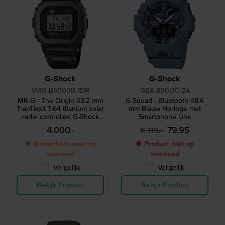
G-Shock
G-Shock
MRG-B5000B-1DR
GBA-800UC-2A
MR-G - The Origin 43.2 mm
G-Squad - Bluetooth 48.6
TranTixxii Ti64 titanium solar
mm Blauw Horloge met
radio controlled G-Shock
Smartphone Link
met Bluetooth
4.000,-
79,95
€ 119,-
● Binnenkort weer op
● Product niet op
voorraad
voorraad
Vergelijk
Vergelijk
Bekijk Product
Bekijk Product