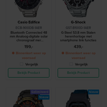
Casio Edifice
G-Shock
ECB-900DB-1AER
GST-B100D-1AER
Bluetooth Connected 48
G-Steel 53.8 mm Stalen
mm Analoog-digitale solar
herenhorloge met
chronograaf mer
smartphone link functies
Smartphone link
199,-
439,-
● Binnenkort weer op
● Binnenkort weer op
voorraad
voorraad
Vergelijk
Vergelijk
Bekijk Product
Bekijk Product
Gelimiteerd
Nieuw
Nieuw