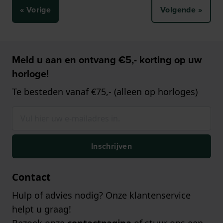
« Vorige
Volgende »
Meld u aan en ontvang €5,- korting op uw
horloge!
Te besteden vanaf €75,- (alleen op horloges)
Inschrijven
Contact
Hulp of advies nodig? Onze klantenservice
helpt u graag!
Bezoek onze
contactpagina
of stuur ons een