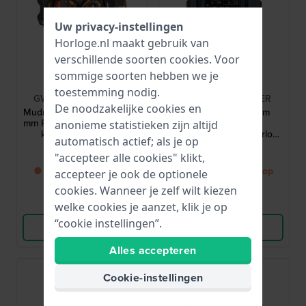
Uw privacy-instellingen
Horloge.nl maakt gebruik van
verschillende soorten
cookies
. Voor
sommige soorten hebben we je
G-Shock
G-Shock
toestemming nodig.
GWG-B1000MG-1A9ER
GW-BX5600CBG-2ER
De noodzakelijke cookies en
Mudmaster Magma Gold 56
5600 Series 42.8 mm
mm Ruw terreinhorloge met
Milieuvriendelijk
anonieme statistieken zijn altijd
kompas, barometer,
radiogestuurd solar horloge
automatisch actief; als je op
hoogtemeter en
met Bluetooth en MIP-
899,-
219,-
thermometer
display
"accepteer alle cookies" klikt,
● Binnenkort weer op
● Binnenkort weer op
accepteer je ook de optionele
voorraad
voorraad
cookies. Wanneer je zelf wilt kiezen
Vergelijk
Vergelijk
welke cookies je aanzet, klik je op
“cookie instellingen”.
Bekijk Product
Bekijk Product
Alles accepteren
Cookie-instellingen