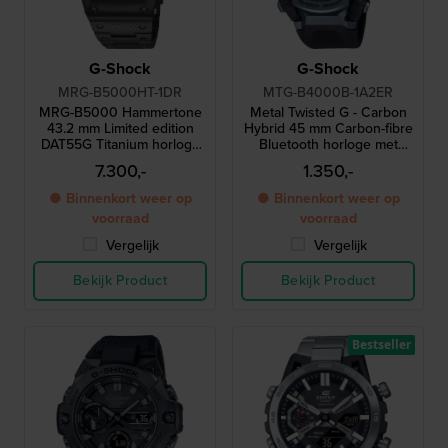
G-Shock
G-Shock
MRG-B5000HT-1DR
MTG-B4000B-1A2ER
MRG-B5000 Hammertone
Metal Twisted G - Carbon
43.2 mm Limited edition
Hybrid 45 mm Carbon-fibre
DAT55G Titanium horloge
Bluetooth horloge met
met handgehamerde kast
uniek AI-ondersteund
7.300,-
1.350,-
en band
ontwerp frame
● Binnenkort weer op
● Binnenkort weer op
voorraad
voorraad
Vergelijk
Vergelijk
Bekijk Product
Bekijk Product
Bestseller