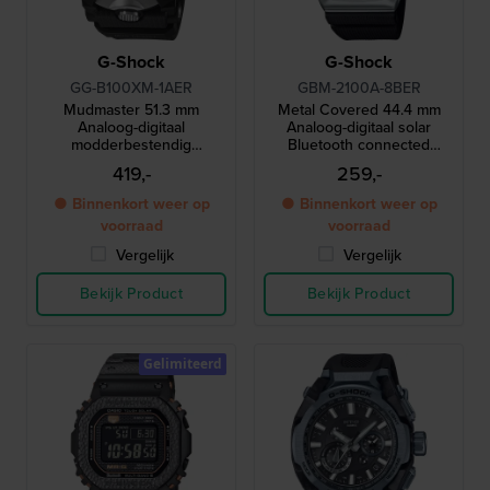
G-Shock
G-Shock
GG-B100XM-1AER
GBM-2100A-8BER
Mudmaster 51.3 mm
Metal Covered 44.4 mm
Analoog-digitaal
Analoog-digitaal solar
modderbestendig
Bluetooth connected
connected outdoor horloge
horloge
419,-
259,-
● Binnenkort weer op
● Binnenkort weer op
voorraad
voorraad
Vergelijk
Vergelijk
Bekijk Product
Bekijk Product
Gelimiteerd