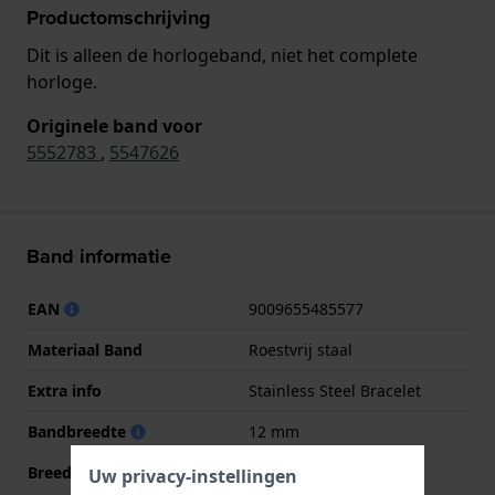
Productomschrijving
Dit is alleen de horlogeband, niet het complete
horloge.
Originele band voor
5552783
,
5547626
Band informatie
EAN
9009655485577
Materiaal Band
Roestvrij staal
Extra info
Stainless Steel Bracelet
Bandbreedte
12 mm
Breedte bandaanzet
12 mm
Uw privacy-instellingen