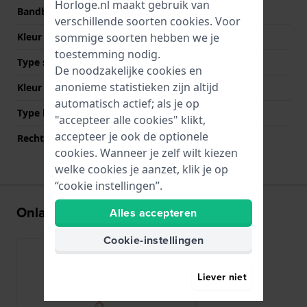
Horloge.nl maakt gebruik van
Bandbreedte bij sluiting
12 mm
verschillende soorten
cookies
. Voor
sommige soorten hebben we je
Kleur Band
Roségoud
toestemming nodig.
Type sluiting
Sieraadsluiting
De noodzakelijke cookies en
anonieme statistieken zijn altijd
Kleur sluiting
Roségoud
automatisch actief; als je op
Type bevestiging
Bandpennen
"accepteer alle cookies" klikt,
accepteer je ook de optionele
Rechte bandaanzet
Nee
cookies. Wanneer je zelf wilt kiezen
welke cookies je aanzet, klik je op
“cookie instellingen”.
Onlangs bekeken
Alles accepteren
Cookie-instellingen
Liever niet