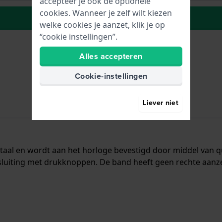
accepteer je ook de optionele
cookies. Wanneer je zelf wilt kiezen
Plaats in wenslijst
welke cookies je aanzet, klik je op
“cookie instellingen”.
Alles accepteren
Cookie-instellingen
Liever niet
staal en wordt aan het horloge bevestigd door middel van 
luiting met drukknoppen. De band heeft geen rechte aanzet