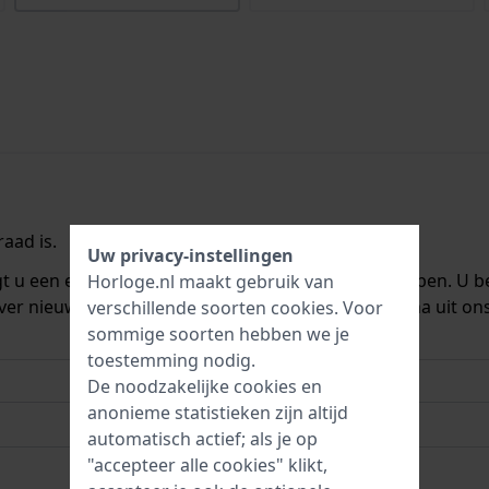
aad is.
Uw privacy-instellingen
ngt u een e-mail zodra we het weer op voorraad hebben. U b
Horloge.nl maakt gebruik van
ver nieuwe voorraad. Het wordt onmiddellijk daarna uit on
verschillende soorten
cookies
. Voor
sommige soorten hebben we je
toestemming nodig.
De noodzakelijke cookies en
anonieme statistieken zijn altijd
automatisch actief; als je op
"accepteer alle cookies" klikt,