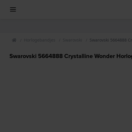
Horlogebandjes
Swarovski
Swarovski 5664888 C
Swarovski 5664888 Crystalline Wonder Horl