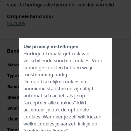
voor de horloges die hieronder worden vermeld.
Originele band voor
5671205
Uw privacy-instellingen
Band informatie
Horloge.nl maakt gebruik van
verschillende soorten
cookies
. Voor
Materiaal Band
Roestvrij staal
sommige soorten hebben we je
toestemming nodig.
Type materiaal
De noodzakelijke cookies en
Bandbreedte
10 mm
anonieme statistieken zijn altijd
automatisch actief; als je op
Breedte bandaanzet
4 mm
"accepteer alle cookies" klikt,
Bandbreedte bij sluiting
10 mm
accepteer je ook de optionele
cookies. Wanneer je zelf wilt kiezen
Kleur Band
Zilver
welke cookies je aanzet, klik je op
Type sluiting
Sieraadsluiting
“cookie instellingen”.