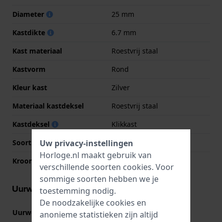
Diameter
25 mm
Kastdikte
6.7 mm
Kast materiaal
Roestvrij staal
Kastvorm
Rond
Kleur kast
Zilver
Materiaal kastdeksel
Roestvrij staal
Kastdeksel
Klikkast
Uw privacy-instellingen
Soort glas
Mineraal
Horloge.nl maakt gebruik van
Kroon
Trek kroon
verschillende soorten
cookies
. Voor
sommige soorten hebben we je
Uurwerk informatie
toestemming nodig.
De noodzakelijke cookies en
Uurwerk nr.
751
anonieme statistieken zijn altijd
(
Bekijk specificaties
)