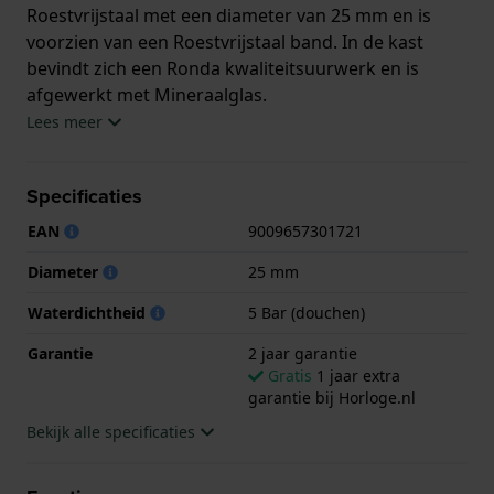
Roestvrijstaal met een diameter van 25 mm en is
voorzien van een Roestvrijstaal band. In de kast
bevindt zich een Ronda kwaliteitsuurwerk en is
afgewerkt met Mineraalglas.
Lees meer
Het horloge is 5ATM. Dit betekent dat het horloge
geschikt is om mee te douchen. Verder wordt het
Specificaties
horloge geleverd met 2 jaar garantie.
EAN
9009657301721
.
Diameter
25 mm
Waterdichtheid
5 Bar (douchen)
Garantie
2 jaar garantie
Gratis
1 jaar extra
garantie bij Horloge.nl
Bekijk alle specificaties