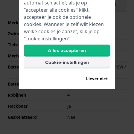
automatisch actief; als je op
Download handleiding
(English)
"accepteer alle cookies" klikt,
accepteer je ook de optionele
Merk uurwerk
Ronda
cookies. Wanneer je zelf wilt kiezen
welke cookies je aanzet, klik je op
Zwitsers uurwerk
Ja
“cookie instellingen”.
Tijdsaanduiding
Analoog
Alles accepteren
Mechanisme
Quartz
Cookie-instellingen
Batterij
Renata R379 379 / SR521SW /
SG0 Batterij
Liever niet
Batterijduur
84 Maanden
Robijnen
4
Hackbaar
Ja
Geskeletteerd
Nee