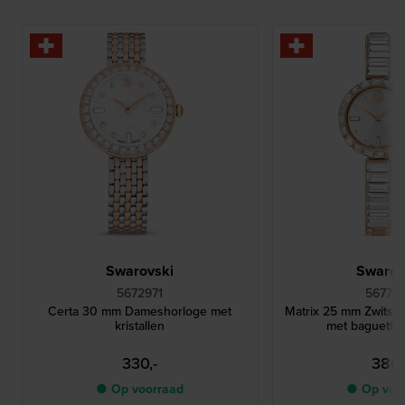
Swarovski
Swarov
5672971
56774
Certa 30 mm Dameshorloge met
Matrix 25 mm Zwitse
kristallen
met baguette k
330,-
380,
● Op voorraad
● Op voo