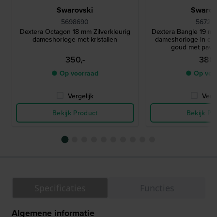
Swarovski
Swarov
5698690
56729
Dextera Octagon 18 mm Zilverkleurig
Dextera Bangle 19 mm
dameshorloge met kristallen
dameshorloge in ch
goud met pavé
350,-
380,
● Op voorraad
● Op voo
Vergelijk
Verge
Bekijk Product
Bekijk Pr
Specificaties
Functies
Algemene informatie