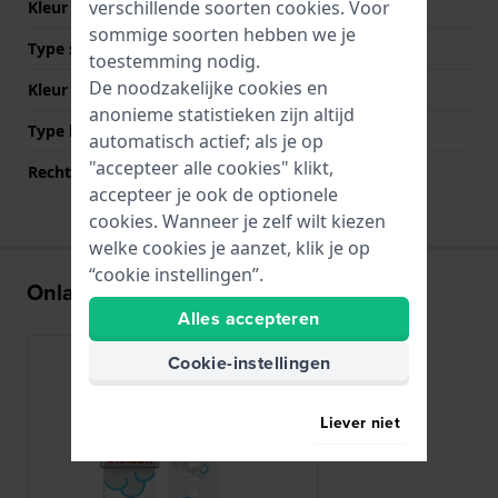
verschillende soorten
cookies
. Voor
Kleur Band
Meerkleurig
sommige soorten hebben we je
Type sluiting
Gesp
toestemming nodig.
De noodzakelijke cookies en
Kleur sluiting
Zilver
anonieme statistieken zijn altijd
Type bevestiging
Stalen pennen
automatisch actief; als je op
"accepteer alle cookies" klikt,
Rechte bandaanzet
Nee
accepteer je ook de optionele
cookies. Wanneer je zelf wilt kiezen
welke cookies je aanzet, klik je op
“cookie instellingen”.
Onlangs bekeken
Alles accepteren
Cookie-instellingen
Liever niet