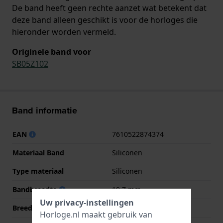
De band heeft geen rechte aanzet wat betekent dat
deze band alleen geschikt is voor de horloges die
hieronder worden vermeld.
Originele band voor
SB05Z102
Band informatie
EAN
7610522874374
Materiaal Band
Siliconen
Type materiaal
Siliconen
Bandbreedte
19.7 mm
Uw privacy-instellingen
Breedte bandaanzet
19.7 mm
Horloge.nl maakt gebruik van