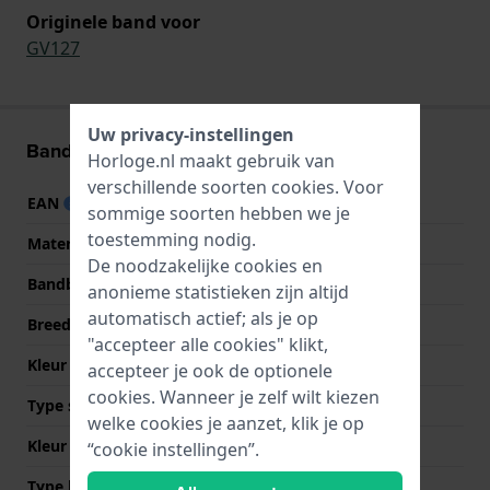
Originele band voor
GV127
Uw privacy-instellingen
Band informatie
Horloge.nl maakt gebruik van
verschillende soorten
cookies
. Voor
EAN
7610522698215
sommige soorten hebben we je
toestemming nodig.
Materiaal Band
Siliconen
De noodzakelijke cookies en
Bandbreedte
17 mm
anonieme statistieken zijn altijd
automatisch actief; als je op
Breedte bandaanzet
17 mm
"accepteer alle cookies" klikt,
Kleur Band
Paars
accepteer je ook de optionele
cookies. Wanneer je zelf wilt kiezen
Type sluiting
Gesp
welke cookies je aanzet, klik je op
Kleur sluiting
Paars
“cookie instellingen”.
Type bevestiging
Stalen pennen