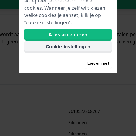
In Winkelwagen
accepteer je ook de optionele
cookies. Wanneer je zelf wilt kiezen
welke cookies je aanzet, klik je op
“cookie instellingen”.
 wordt aan het horloge bevestigd door middel van stalen 
Alles accepteren
ft geen rechte aanzet wat betekent dat deze band alleen g
Cookie-instellingen
Liever niet
7610522868267
Siliconen
Siliconen