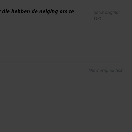
t die hebben de neiging om te
Show original
text
Show original text