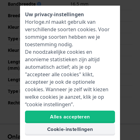
Bandbreedte
16.5 mm
Uw privacy-instellingen
Breedte bandaanzet
16.5 mm
Horloge.nl maakt gebruik van
Kleur Band
Wit
verschillende soorten
cookies
. Voor
sommige soorten hebben we je
Type sluiting
Gesp
toestemming nodig.
Kleur sluiting
Transparant
De noodzakelijke cookies en
anonieme statistieken zijn altijd
Lengte band op 12 uur
80 mm
automatisch actief; als je op
(mm)
"accepteer alle cookies" klikt,
Lengte band op 6 uur (mm)
110 mm
accepteer je ook de optionele
cookies. Wanneer je zelf wilt kiezen
Type bevestiging
Stalen pennen
welke cookies je aanzet, klik je op
Rechte bandaanzet
Nee
“cookie instellingen”.
Alles accepteren
Cookie-instellingen
Onlangs bekeken