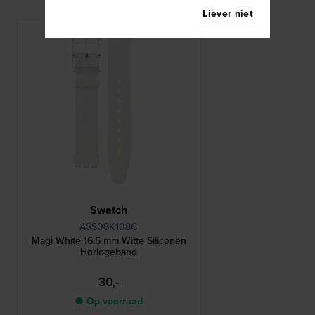
Liever niet
Swatch
ASS08K108C
Magi White 16.5 mm Witte Siliconen
Horlogeband
30,-
● Op voorraad