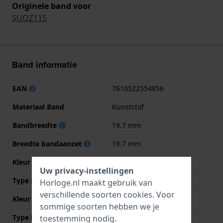
Originele band voor
SUOZ115
Band informatie
EAN
7610522554856
Materiaal Band
Kunststof
Bandbreedte
19.7 mm
Breedte bandaanzet
19.7 mm
Kleur Band
Meerkleurig
Uw privacy-instellingen
Type sluiting
Gesp
Horloge.nl maakt gebruik van
verschillende soorten
cookies
. Voor
Kleur sluiting
Goud
sommige soorten hebben we je
Type bevestiging
Stalen pennen
toestemming nodig.