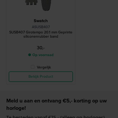
Swatch
ASUSB407
SUSB407 Girotempo 20.1 mm Geprinte
siliconenrubber band
30,-
● Op voorraad
Vergelijk
Bekijk Product
Meld u aan en ontvang €5,- korting op uw
horloge!
Te besteden vanaf €75,- (alleen op horloges)