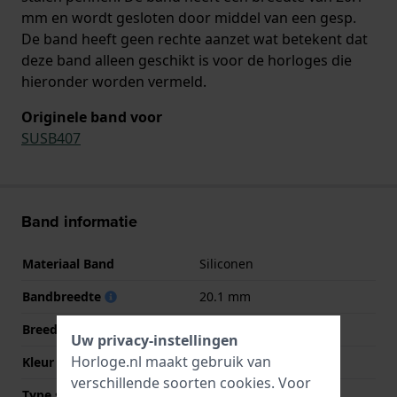
mm en wordt gesloten door middel van een gesp.
De band heeft geen rechte aanzet wat betekent dat
deze band alleen geschikt is voor de horloges die
hieronder worden vermeld.
Originele band voor
SUSB407
Band informatie
Materiaal Band
Siliconen
Bandbreedte
20.1 mm
Breedte bandaanzet
20.1 mm
Uw privacy-instellingen
Horloge.nl maakt gebruik van
Kleur Band
Meerkleurig
verschillende soorten
cookies
. Voor
Type sluiting
Gesp