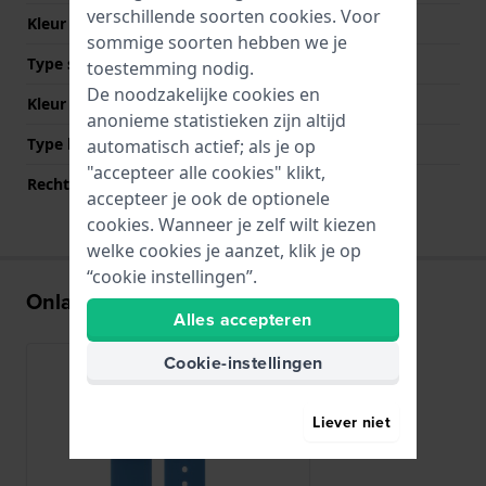
verschillende soorten
cookies
. Voor
Kleur Band
Blauw
sommige soorten hebben we je
Type sluiting
Gesp
toestemming nodig.
De noodzakelijke cookies en
Kleur sluiting
Blauw
anonieme statistieken zijn altijd
Type bevestiging
Stalen pennen
automatisch actief; als je op
"accepteer alle cookies" klikt,
Rechte bandaanzet
Nee
accepteer je ook de optionele
cookies. Wanneer je zelf wilt kiezen
welke cookies je aanzet, klik je op
“cookie instellingen”.
Onlangs bekeken
Alles accepteren
Cookie-instellingen
Liever niet