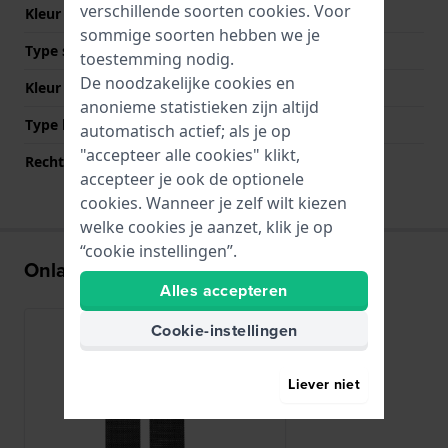
verschillende soorten
cookies
. Voor
Kleur Band
Zwart
sommige soorten hebben we je
Type sluiting
Milanese sluiting
toestemming nodig.
De noodzakelijke cookies en
Kleur sluiting
Zwart
anonieme statistieken zijn altijd
Type bevestiging
Stalen pennen
automatisch actief; als je op
"accepteer alle cookies" klikt,
Rechte bandaanzet
Nee
accepteer je ook de optionele
cookies. Wanneer je zelf wilt kiezen
welke cookies je aanzet, klik je op
“cookie instellingen”.
Onlangs bekeken
Alles accepteren
Cookie-instellingen
Liever niet