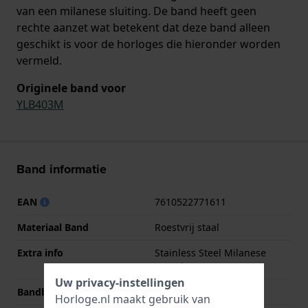
van een milanese sluiting. De band heeft geen
rechte aanzet wat betekent dat deze band alleen
geschikt is voor de horloges die hieronder worden
vermeld.
Originele band voor
YLB403M
Band informatie
EAN
7610522771611
Materiaal Band
Roestvrij staal
Extra info
Stainless Steel Milanese
Bracelet
Uw privacy-instellingen
Bandbreedte
17 mm
Horloge.nl maakt gebruik van