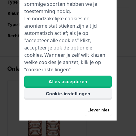
Type sluiting
Sieraadsluiting
sommige soorten hebben we je
toestemming nodig.
Kleur sluiting
Roségoud
De noodzakelijke cookies en
Type bevestiging
Stalen pennen
anonieme statistieken zijn altijd
automatisch actief; als je op
Rechte bandaanzet
Nee
"accepteer alle cookies" klikt,
accepteer je ook de optionele
cookies. Wanneer je zelf wilt kiezen
welke cookies je aanzet, klik je op
Onlangs bekeken
“cookie instellingen”.
Alles accepteren
Cookie-instellingen
Liever niet