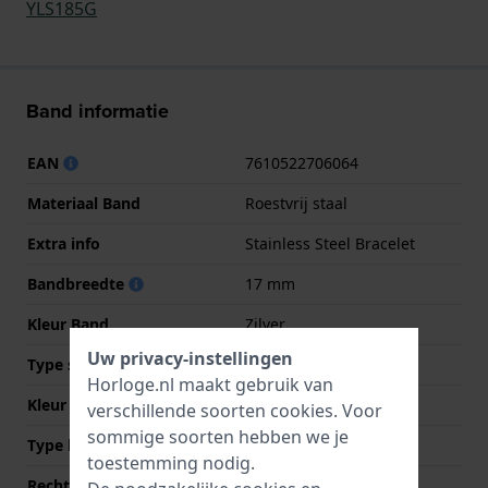
YLS185G
Band informatie
EAN
7610522706064
Materiaal Band
Roestvrij staal
Extra info
Stainless Steel Bracelet
Bandbreedte
17 mm
Kleur Band
Zilver
Uw privacy-instellingen
Type sluiting
Sieraadsluiting
Horloge.nl maakt gebruik van
Kleur sluiting
Zilver
verschillende soorten
cookies
. Voor
sommige soorten hebben we je
Type bevestiging
Stalen pennen
toestemming nodig.
Rechte bandaanzet
Nee