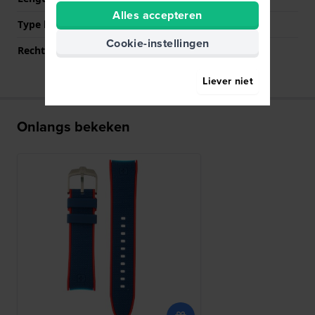
Alles accepteren
Type bevestiging
Bandpennen
Cookie-instellingen
Rechte bandaanzet
Nee
Liever niet
Onlangs bekeken