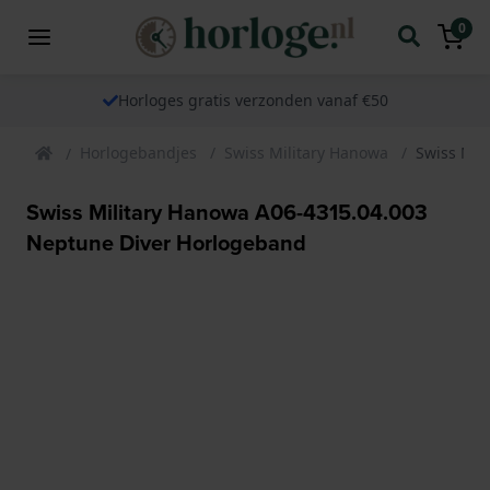
0
Horloges gratis verzonden vanaf €50
Horlogebandjes
Swiss Military Hanowa
Swiss Mil
Swiss Military Hanowa A06-4315.04.003
Neptune Diver Horlogeband