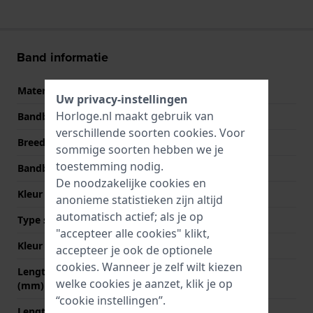
Band informatie
Materiaal Band
Siliconen
Uw privacy-instellingen
Horloge.nl maakt gebruik van
Bandbreedte
22 mm
verschillende soorten
cookies
. Voor
Breedte bandaanzet
22 mm
sommige soorten hebben we je
toestemming nodig.
Bandbreedte bij sluiting
20 mm
De noodzakelijke cookies en
Kleur Band
Blauw
anonieme statistieken zijn altijd
automatisch actief; als je op
Type sluiting
Gesp
"accepteer alle cookies" klikt,
Kleur sluiting
Zilver
accepteer je ook de optionele
cookies. Wanneer je zelf wilt kiezen
Lengte band op 12 uur
80 mm
welke cookies je aanzet, klik je op
(mm)
“cookie instellingen”.
Lengte band op 6 uur (mm)
120 mm