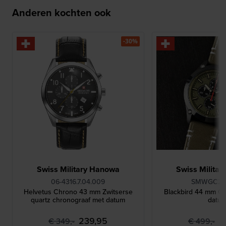
Anderen kochten ook
-30%
Swiss Military Hanowa
Swiss Milita
06-4316.7.04.009
SMWGC21
Helvetus Chrono 43 mm Zwitserse
Blackbird 44 mm C
quartz chronograaf met datum
datu
239,95
3
€ 349,-
€ 499,-