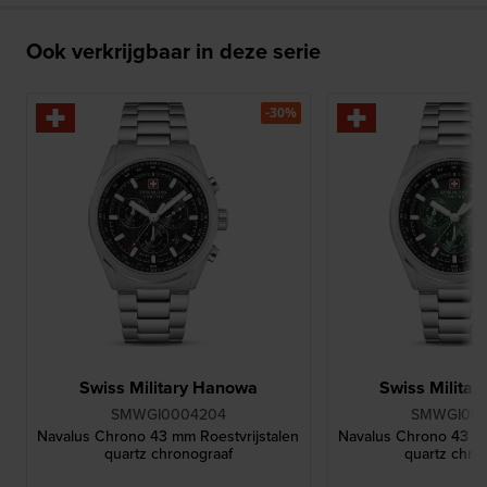
Ook verkrijgbaar in deze serie
-30%
Swiss Military Hanowa
Swiss Milita
SMWGI0004204
SMWGI00
Navalus Chrono 43 mm Roestvrijstalen
Navalus Chrono 43 mm
quartz chronograaf
quartz chro