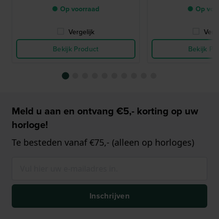
● Op voorraad
● Op voo
Vergelijk
Verge
Bekijk Product
Bekijk Pr
Meld u aan en ontvang €5,- korting op uw
horloge!
Te besteden vanaf €75,- (alleen op horloges)
Inschrijven