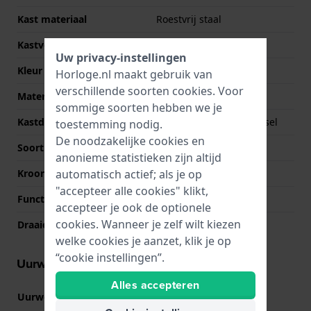
Kast materiaal
Roestvrij staal
Kastvorm
Rond
Uw privacy-instellingen
Kleur kast
Zilver
Horloge.nl maakt gebruik van
verschillende soorten
cookies
. Voor
Materiaal kastdeksel
Roestvrij staal
sommige soorten hebben we je
Kastdeksel
Geschroefde achterdeksel
toestemming nodig.
De noodzakelijke cookies en
Soort glas
Saffier
anonieme statistieken zijn altijd
automatisch actief; als je op
Kroon
Trek kroon
"accepteer alle cookies" klikt,
Functie bezel
Tachymeter
accepteer je ook de optionele
cookies. Wanneer je zelf wilt kiezen
Draaiende bezel
Geen - Vast
welke cookies je aanzet, klik je op
“cookie instellingen”.
Uurwerk informatie
Alles accepteren
Uurwerk nr.
3540.D
(
Bekijk specificaties
)