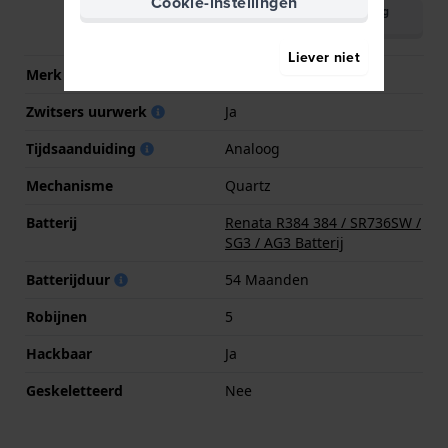
Cookie-instellingen
Download handleiding
(English)
Liever niet
Merk uurwerk
Ronda
Zwitsers uurwerk
Ja
Tijdsaanduiding
Analoog
Mechanisme
Quartz
Batterij
Renata R384 384 / SR736SW /
SG3 / AG3 Batterij
Batterijduur
54 Maanden
Robijnen
5
Hackbaar
Ja
Geskeletteerd
Nee