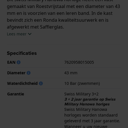
gemaakt van Roestvrijstaal met een diameter van 43
mm en is voorzien van een leren band. In de kast
bevindt zich een Ronda kwaliteitsuurwerk en is
afgewerkt met Saffierglas.
Lees meer
Het horloge is 10ATM. Dit betekent dat het horloge
geschikt is om mee te zwemmen. Verder wordt het
Specificaties
horloge geleverd met Swiss Military 3+2.
EAN
7620958015005
.
Diameter
43 mm
Waterdichtheid
10 Bar (zwemmen)
Garantie
Swiss Military 3+2
3 + 2 jaar garantie op Swiss
Military Hanowa horlges
Swiss Military Hanowa
horloges worden standaard
geleverd met 3 jaar garantie.
Wanneer u uw nieuwe