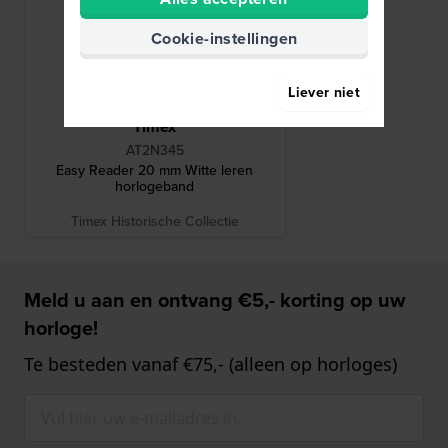
Cookie-instellingen
Liever niet
Timex
AT2N345
Easy Reader 20 mm Witte leren
horlogeband
Timex Historische Collectie
Meld u aan en ontvang €5,- korting op uw
horloge!
Te besteden vanaf €75,- (alleen op horloges)