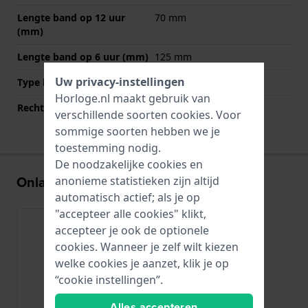
Lengte band op 12 uur
70 mm
(mm)
Lengte band op 6 uur (mm)
125 mm
Uw privacy-instellingen
Type bevestiging
Bandpennen
Horloge.nl maakt gebruik van
Rechte bandaanzet
Ja
verschillende soorten
cookies
. Voor
sommige soorten hebben we je
toestemming nodig.
De noodzakelijke cookies en
Onlangs bekeken
anonieme statistieken zijn altijd
automatisch actief; als je op
"accepteer alle cookies" klikt,
accepteer je ook de optionele
cookies. Wanneer je zelf wilt kiezen
welke cookies je aanzet, klik je op
“cookie instellingen”.
Alles accepteren