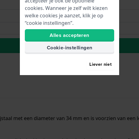
accepteer je ook de optionele
cookies. Wanneer je zelf wilt kiezen
welke cookies je aanzet, klik je op
“cookie instellingen”.
Alles accepteren
Plaats in wenslijst
Cookie-instellingen
Liever niet
jstaal met een diameter van 34 mm en is voorzien van een l