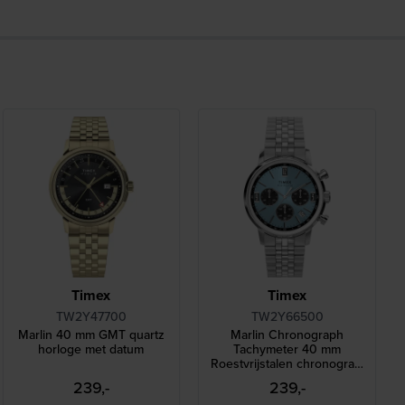
Timex
Timex
TW2Y47700
TW2Y66500
Marlin 40 mm GMT quartz
Marlin Chronograph
horloge met datum
Tachymeter 40 mm
Roestvrijstalen chronograaf
met datum
239,-
239,-