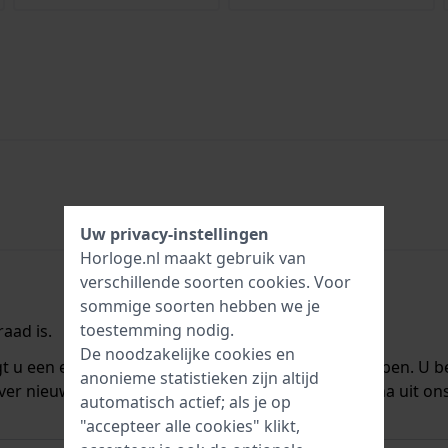
Uw privacy-instellingen
Horloge.nl maakt gebruik van
verschillende soorten
cookies
. Voor
sommige soorten hebben we je
toestemming nodig.
aad is.
De noodzakelijke cookies en
ngt u een e-mail zodra we het weer op voorraad hebben. U b
anonieme statistieken zijn altijd
ver nieuwe voorraad. Het wordt onmiddellijk daarna uit on
automatisch actief; als je op
"accepteer alle cookies" klikt,