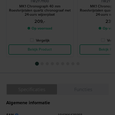
TW2Y71100
TW2Y71
MK1 Chronograph 40 mm
MK1 Chronogr
Roestvrijstalen quartz chronograaf met
Roestvrijstalen quart
24-uurs wijzerplaat
24-uurs wijz
209,-
239,
● Op voorraad
● Op voo
Vergelijk
Verge
Bekijk Product
Bekijk Pr
Specificaties
Functies
Algemene informatie
EAN
194366425055