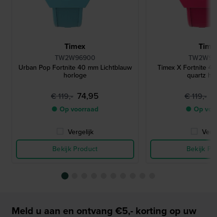
Timex
Time
TW2W96900
TW2W96
Urban Pop Fortnite 40 mm Lichtblauw
Timex X Fortnite 4
horloge
quartz ho
74,95
6
€ 119,-
€ 119,-
● Op voorraad
● Op voo
Vergelijk
Verge
Bekijk Product
Bekijk Pr
Meld u aan en ontvang €5,- korting op uw