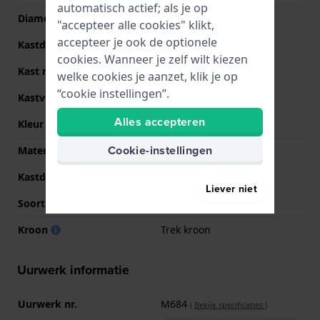
automatisch actief; als je op
Diameter
36 mm
"accepteer alle cookies" klikt,
accepteer je ook de optionele
Kastdikte
12.5 mm
cookies. Wanneer je zelf wilt kiezen
Kast materiaal
Kunststof
welke cookies je aanzet, klik je op
“cookie instellingen”.
Kastvorm
Rond
Alles accepteren
Kleur kast
Beige
Cookie-instellingen
Materiaal kastdeksel
Kunststof
Kastdeksel
Klikkast
Liever niet
Soort glas
Acryl
Kroon
Trek kroon
Uurwerk informatie
Uurwerk nr.
M684
(
Bekijk specificaties
)