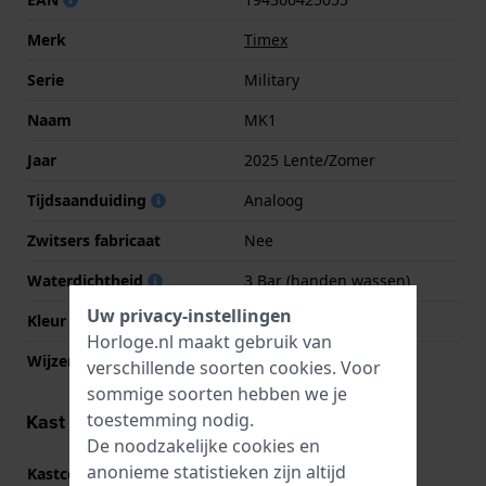
Merk
Timex
Serie
Military
Naam
MK1
Jaar
2025 Lente/Zomer
Tijdsaanduiding
Analoog
Zwitsers fabricaat
Nee
Waterdichtheid
3 Bar (handen wassen)
Uw privacy-instellingen
Kleur wijzerplaat
Beige
Horloge.nl maakt gebruik van
Wijzer kleuren (u,m,s)
Zwart, Zwart, Zwart
verschillende soorten
cookies
. Voor
sommige soorten hebben we je
toestemming nodig.
Kast informatie
De noodzakelijke cookies en
anonieme statistieken zijn altijd
Kastcode
TW2Y19800