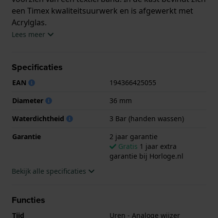
een Timex kwaliteitsuurwerk en is afgewerkt met
Acrylglas.
Lees meer
Het horloge is 3ATM. Dit betekent dat het horloge
spatwaterdicht is.. Verder wordt het horloge
Specificaties
geleverd met 2 jaar garantie.
EAN
194366425055
.
Diameter
36 mm
Waterdichtheid
3 Bar (handen wassen)
Garantie
2 jaar garantie
Gratis
1 jaar extra
garantie bij Horloge.nl
Bekijk alle specificaties
Functies
Tijd
Uren - Analoge wijzer