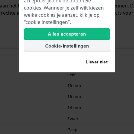
accepteer je ook de optionele
t aan het horloge bevestigd door middel van bandpennen. 
cookies. Wanneer je zelf wilt kiezen
rechte aanzet wat betekent dat deze band geschikt is voor
welke cookies je aanzet, klik je op
“cookie instellingen”.
Alles accepteren
Cookie-instellingen
Liever niet
Leer
16 mm
16 mm
14 mm
Zwart
Gesp