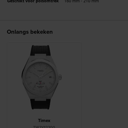
Geschikt voor polsomtrek
160 mm - 210 mm
Onlangs bekeken
Timex
TW2Y12200