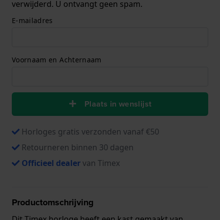
verwijderd. U ontvangt geen spam.
E-mailadres
Voornaam en Achternaam
Plaats in wenslijst
Horloges gratis verzonden vanaf €50
Retourneren binnen 30 dagen
Officieel dealer
van Timex
Productomschrijving
Dit Timex horloge heeft een kast gemaakt van