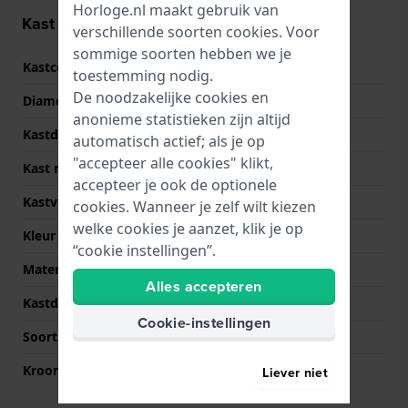
Horloge.nl maakt gebruik van
Kast informatie
verschillende soorten
cookies
. Voor
sommige soorten hebben we je
Kastcode
TW2Y12200
toestemming nodig.
De noodzakelijke cookies en
Diameter
39 mm
anonieme statistieken zijn altijd
Kastdikte
9 mm
automatisch actief; als je op
"accepteer alle cookies" klikt,
Kast materiaal
Roestvrij staal
accepteer je ook de optionele
Kastvorm
Rond
cookies. Wanneer je zelf wilt kiezen
welke cookies je aanzet, klik je op
Kleur kast
Zilver
“cookie instellingen”.
Materiaal kastdeksel
Roestvrij staal
Alles accepteren
Kastdeksel
Klikkast
Cookie-instellingen
Soort glas
Mineraal
Kroon
Trek kroon
Liever niet