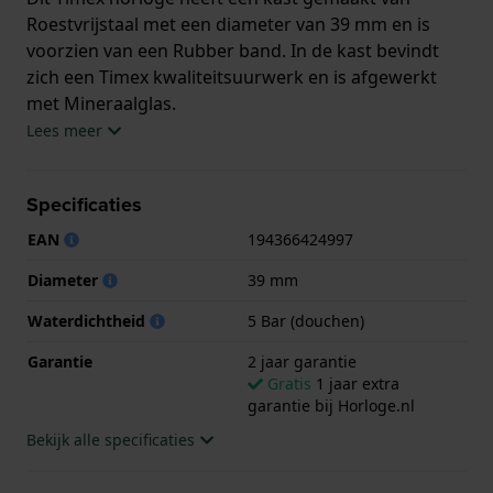
Roestvrijstaal met een diameter van 39 mm en is
voorzien van een Rubber band. In de kast bevindt
zich een Timex kwaliteitsuurwerk en is afgewerkt
met Mineraalglas.
Lees meer
Het horloge is 5ATM. Dit betekent dat het horloge
geschikt is om mee te douchen. Verder wordt het
Specificaties
horloge geleverd met 2 jaar garantie.
EAN
194366424997
.
Diameter
39 mm
Waterdichtheid
5 Bar (douchen)
Garantie
2 jaar garantie
Gratis
1 jaar extra
garantie bij Horloge.nl
Bekijk alle specificaties