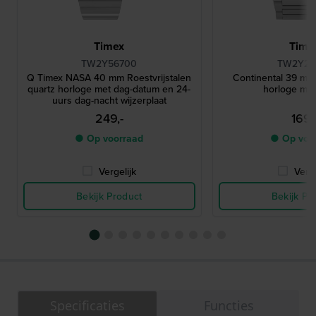
Timex
Time
TW2Y56700
TW2Y25
Q Timex NASA 40 mm Roestvrijstalen
Continental 39 mm 
quartz horloge met dag-datum en 24-
horloge me
uurs dag-nacht wijzerplaat
249,-
169,
● Op voorraad
● Op voo
Vergelijk
Verge
Bekijk Product
Bekijk Pr
Specificaties
Functies